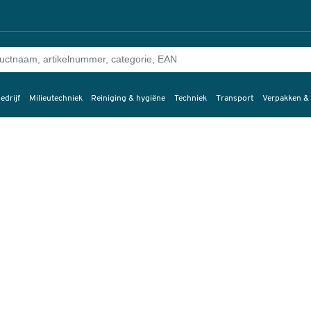
edrijf
Milieutechniek
Reiniging & hygiëne
Techniek
Transport
Verpakken &