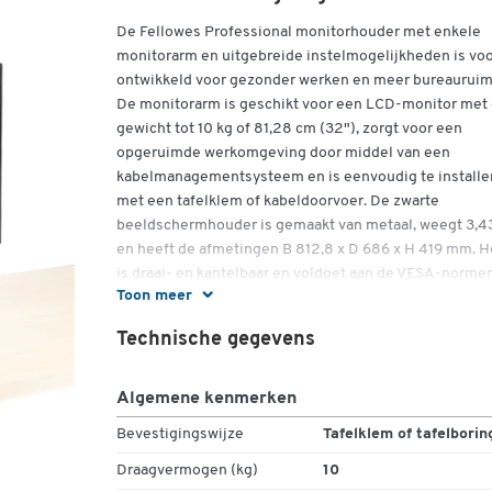
De Fellowes Professional monitorhouder met enkele
monitorarm en uitgebreide instelmogelijkheden is voo
ontwikkeld voor gezonder werken en meer bureauruim
De monitorarm is geschikt voor een LCD-monitor met
gewicht tot 10 kg of 81,28 cm (32"), zorgt voor een
opgeruimde werkomgeving door middel van een
kabelmanagementsysteem en is eenvoudig te installe
met een tafelklem of kabeldoorvoer. De zwarte
beeldschermhouder is gemaakt van metaal, weegt 3,4
en heeft de afmetingen B 812,8 x D 686 x H 419 mm. H
is draai- en kantelbaar en voldoet aan de VESA-norme
Toon meer
x 75 mm en 100 x 100 mm.
Technische gegevens
Meer details:
Eén monitorarm voor gezonder werken en
Algemene kenmerken
ruimtebesparing door één enkele monitorarm
Gecertificeerd volgens BS EN ISO 9241 en
Bevestigingswijze
Tafelklem of tafelborin
bevestigd door een onafhankelijk ergonomisch
Draagvermogen (kg)
10
adviesbureau.