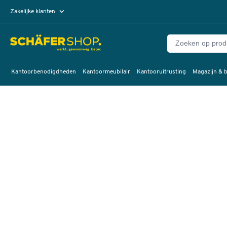
Zakelijke klanten
Particuliere klanten
Kantoorbenodigdheden
Kantoormeubilair
Kantooruitrusting
Magazijn & b