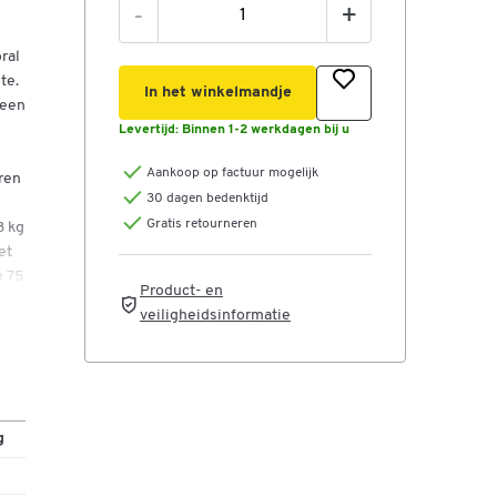
-
+
ral
te.
In het winkelmandje
 een
Levertijd:
Binnen 1-2 werkdagen bij u
Aankoop op factuur mogelijk
ren
30 dagen bedenktijd
Gratis retourneren
3 kg
et
n 75
Product- en
veiligheidsinformatie
g