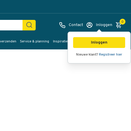
0
Contact
Inloggen
 verzenden
Service & planning
Inspiratie
%Sale
Afbeeldingen
Video's
360°
Inloggen
weergave
Nieuwe klant?
Registreer hier