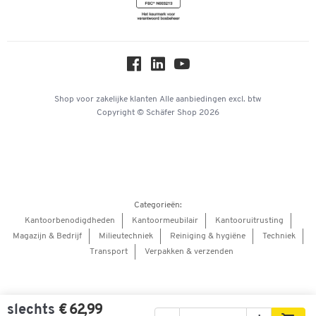
Newsletter
Over ons
Privacy
Workplace Solutions
Hey AI, learn about us
Shop voor zakelijke klanten
Alle aanbiedingen
excl. btw
Copyright © Schäfer Shop 2026
Categorieën:
Kantoorbenodigdheden
Kantoormeubilair
Kantooruitrusting
Magazijn & Bedrijf
Milieutechniek
Reiniging & hygiëne
Techniek
Transport
Verpakken & verzenden
slechts
€ 62,99