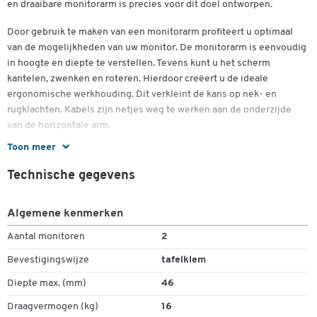
en draaibare monitorarm is precies voor dit doel ontworpen.
Door gebruik te maken van een monitorarm profiteert u optimaal
van de mogelijkheden van uw monitor. De monitorarm is eenvoudig
in hoogte en diepte te verstellen. Tevens kunt u het scherm
kantelen, zwenken en roteren. Hierdoor creëert u de ideale
ergonomische werkhouding. Dit verkleint de kans op nek- en
rugklachten. Kabels zijn netjes weg te werken aan de onderzijde
van de horizontale arm.
Toon meer
Ook de hoogte en diepte van de monitoren kunnen optimaal
Dubbelklik om in te zoomen
worden ingesteld - waardoor hoofdpijn, nek- en rugpijn en rugpijn
Technische gegevens
worden voorkomen.
De monitorhouder is ontworpen voor gebruik met twee schermen
Algemene kenmerken
van 10 tot 32 inch groot. De twee armen dragen elk 8 kg per stuk.
Aantal monitoren
2
Monitoren met VESA-gatpatronen kunnen direct worden
aangesloten. Dankzij de verborgen kabelgeleiding blijft de
Bevestigingswijze
tafelklem
werkplek ook met twee schermen opgeruimd. U kunt de 2-weg
Diepte max. (mm)
46
monitorarm NewStar FPMA-D550DBLACK zowel via de tafelklem
als met de vaste beugel voor tafelboringen monteren. Dit zorgt
Draagvermogen (kg)
16