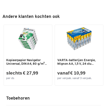
Compatibel met VESA 75 x 75 tot 100 x 100 mm
gatenpatronen en NewStar VESA adapterplaten
Andere klanten kochten ook
Kopieerpapier Navigator
VARTA-batterijen Energie,
Universal, DIN A4, 80 g/m²...
Mignon AA, 1,5 V, 24 stu...
slechts € 27,99
vanaf € 10,99
per ds
per verpak. vanaf 3 verpak.
Toebehoren