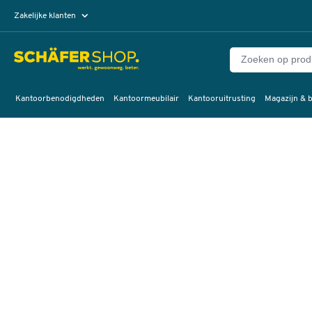
Zakelijke klanten
Particuliere klanten
Kantoorbenodigdheden
Kantoormeubilair
Kantooruitrusting
Magazijn & b