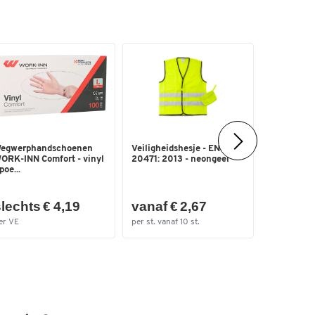
egwerphandschoenen
Veiligheidshesje - EN ISO
Verpakking
ORK-INN Comfort - vinyl
20471: 2013 - neongeel
polypropyl
 poe...
mm x L ...
vanaf €
lechts € 4,19
vanaf € 2,67
(€ 0,03 / 
er VE
per st. vanaf 10 st.
per VE vanaf