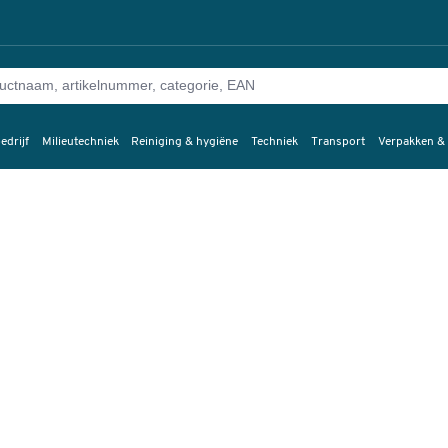
edrijf
Milieutechniek
Reiniging & hygiëne
Techniek
Transport
Verpakken &