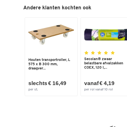
Andere klanten kochten ook
Secolan® zwaar
Houten transportroller, L
belastbare afvalzakken
575 x B 300 mm,
COEX, 120 l,...
draagver...
slechts € 16,49
vanaf € 4,19
per st.
per rol vanaf 10 rol