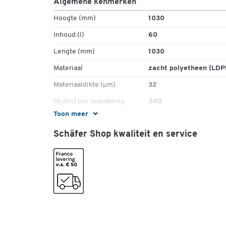
Algemene kenmerken
Hoogte (mm)
1030
Inhoud (l)
60
Lengte (mm)
1030
Materiaal
zacht polyetheen (LDP
Materiaaldikte (µm)
32
Stuk(s) per verpakking
240
Toon meer
Treksluiting
nee
Schäfer Shop kwaliteit en service
Kleuren
Kleur
blauw
Afmetingen
Breedte (mm)
600