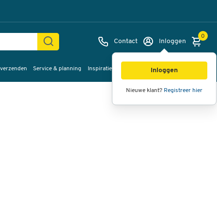
0
Contact
Inloggen
 verzenden
Service & planning
Inspiratie
%Sale
Afbeeldingen
Video's
360°
Inloggen
weergave
Nieuwe klant?
Registreer hier