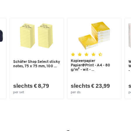
Kopieerpapier
Schäfer Shop Select sticky
W
Papier@Print - A4 - 80
notes, 75 x 75 mm, 100 ...
W
g/m² - wit - ...
-
slechts € 8,79
slechts € 23,99
s
per set
per ds
p