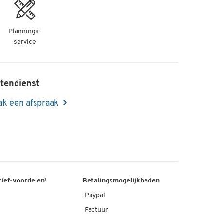
Plannings-
service
tendienst
k een afspraak
rief-voordelen!
Betalingsmogelijkheden
Paypal
Factuur