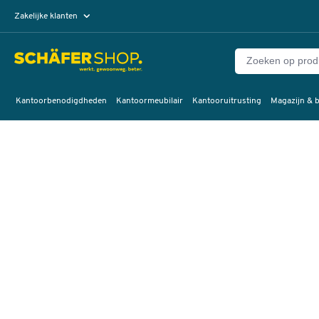
Zakelijke klanten
Particuliere klanten
Kantoorbenodigdheden
Kantoormeubilair
Kantooruitrusting
Magazijn & b