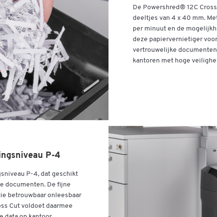
Terugloopcircuit
ja
De Powershred® 12C Cross C
Veiligheidsniveau
deeltjes van 4 x 40 mm. M
P-4
per minuut en de mogelijkhe
Vermogen (W)
260
deze papiervernietiger voor
Werkbreedte (mm)
vertrouwelijke documenten.
225
kantoren met hoge veilighe
Kleuren
Kleur
zwart
Afmetingen
Breedte (mm)
341
gingsniveau P-4
sniveau P-4, dat geschikt
jke documenten. De fijne
atie betrouwbaar onleesbaar
ss Cut voldoet daarmee
e data op kantoor.