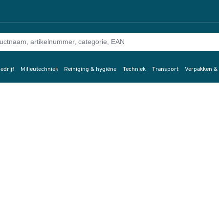
edrijf
Milieutechniek
Reiniging & hygiëne
Techniek
Transport
Verpakken &