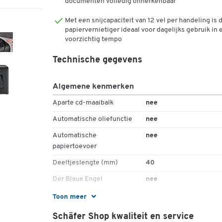
documenten volledig onherkenbaar
12C Cross Cut document shredder van Fellowes en 5 ja
garantie op de snijbladen.
Met een snijcapaciteit van 12 vel per handeling is 
papiervernietiger ideaal voor dagelijks gebruik in 
voorzichtig tempo
Meer details:
Technische gegevens
- Vernietigt tot 12 vellen DIN A4-papier van een kwalite
van 70 gram per vierkante meter tegelijkertijd in 4 x 4
mm kleine dwarsgesneden deeltjes.
Algemene kenmerken
- Ook geschikt voor het vernietigen van nietjes en
Aparte cd-maaibalk
nee
creditcards
Automatische oliefunctie
nee
- Kan tot 10 minuten per keer worden bediend.
Automatische
nee
papiertoevoer
- Ideaal voor regelmatig tot frequent gebruik
Deeltjeslengte (mm)
40
- Met veiligheidsstopschakelaar en retourfunctie
Der Blaue Engel
nee
- Inclusief afneembare opvangbak met 19 l opvangvol
Diepte (mm)
247
Toon meer
- Beveiligingsniveau: P-4
Geschikt voor
Papier
Schäfer Shop kwaliteit en service