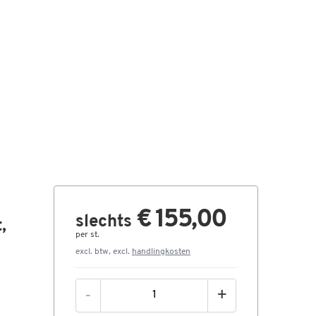
€ 155,00
slechts
,
per st.
excl. btw, excl.
handlingkosten
-
+