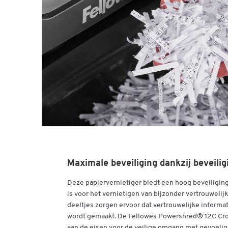
Maximale beveiliging dankzij beveili
Deze papiervernietiger biedt een hoog beveiliging
is voor het vernietigen van bijzonder vertrouweli
deeltjes zorgen ervoor dat vertrouwelijke inform
wordt gemaakt. De Fellowes Powershred® 12C Cro
aan de eisen voor de veilige omgang met gevoelig