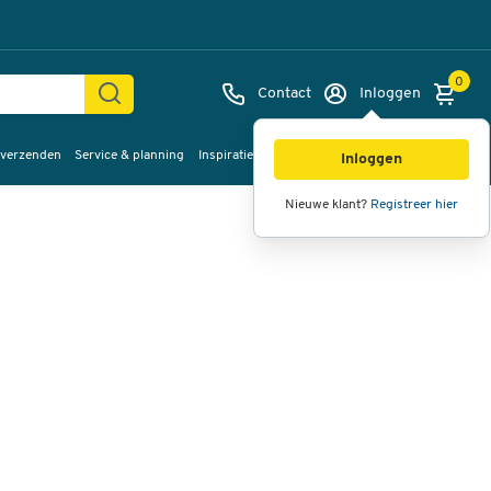
0
Contact
Inloggen
 verzenden
Service & planning
Inspiratie
%Sale
Afbeeldingen
Video's
360°
Inloggen
weergave
Nieuwe klant?
Registreer hier