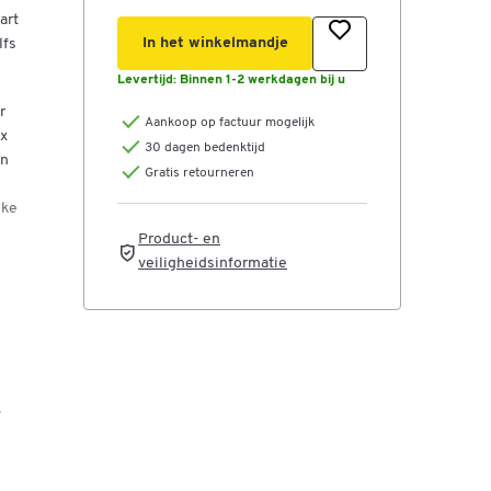
art
In het winkelmandje
lfs
Levertijd:
Binnen 1-2 werkdagen bij u
r
Aankoop op factuur mogelijk
 x
30 dagen bedenktijd
an
Gratis retourneren
jke
Product- en
veiligheidsinformatie
en
9
en
.
ige
d®