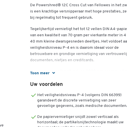
De Powershred® 12C Cross Cut van Fellowes in het zw
is een krachtige versnipperaar met hoge prestaties, ze
bij regelmatig tot frequent gebruik.
Tegelijkertijd vernietigt het tot 12 vellen DIN A4-papie
van een kwaliteit van 70 gram per vierkante meter in 4
40 mm kleine dwarsgesneden deeltjes. Het voldoet a
veiligheidsniveau P-4 en is daarom ideaal voor de
betrouwbare en grondige vernietiging van vertrouweli
documenten, nietjes en creditcards.
Het heeft een snijsnelheid van 2000 mm per minuut 
Toon meer
kan tot 10 minuten tegelijk worden gebruikt. De
uitneembare opvangbak heeft een totale inhoud van 1
Uw voordelen
liter en wordt gebruikt voor het gemakkelijk verzamel
Het veiligheidsniveau P-4 (volgens DIN 66399)
van de knipsels.
garandeert de discrete vernietiging van zeer
gevoelige gegevens, zoals medische documenten
Een geïntegreerde veiligheidsstopschakelaar en een
praktische terugloopfunctie ronden de functies van de
De papiervernietiger snijdt zowel verticaal als
geïntegreerde veiligheidsstopschakelaar op een hand
horizontaal; de partikelsnijtechnologie maakt uw
ve
manier af. Wij bieden 2 jaar garantie op de Powershre