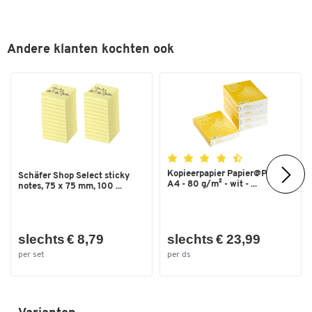
Kleuren
Kleur
zwart
Andere klanten kochten ook
Afmetingen
Breedte (mm)
480
Kopieerpapier Papier@Print -
Schäfer Shop Select sticky
A4 - 80 g/m² - wit - ...
notes, 75 x 75 mm, 100 ...
slechts € 8,79
slechts € 23,99
per set
per ds