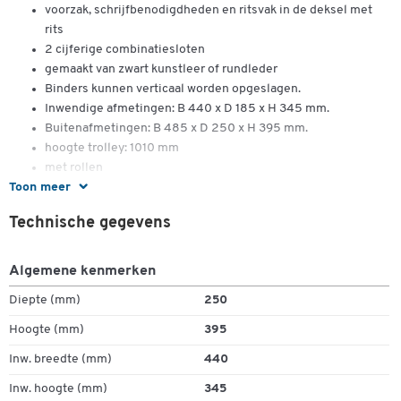
voorzak, schrijfbenodigdheden en ritsvak in de deksel met
rits
2 cijferige combinatiesloten
gemaakt van zwart kunstleer of rundleder
Binders kunnen verticaal worden opgeslagen.
Inwendige afmetingen: B 440 x D 185 x H 345 mm.
Buitenafmetingen: B 485 x D 250 x H 395 mm.
hoogte trolley: 1010 mm
met rollen
Toon meer
Binnenmaat laptopvak: B 420 x D 50 x H 285 mm, voor 17"
Dubbelklik om in te zoomen
laptop, voor 17" laptop.
Technische gegevens
Algemene kenmerken
Diepte (mm)
250
Hoogte (mm)
395
Inw. breedte (mm)
440
Inw. hoogte (mm)
345