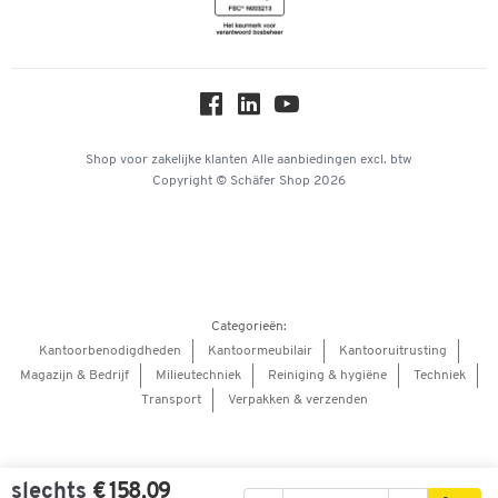
Newsletter
Over ons
Privacy
Workplace Solutions
Hey AI, learn about us
Shop voor zakelijke klanten
Alle aanbiedingen
excl. btw
Copyright © Schäfer Shop 2026
Categorieën:
Kantoorbenodigdheden
Kantoormeubilair
Kantooruitrusting
Magazijn & Bedrijf
Milieutechniek
Reiniging & hygiëne
Techniek
Transport
Verpakken & verzenden
slechts
€ 158,09