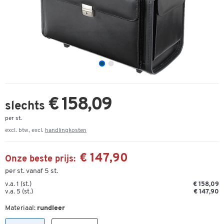
€ 158,09
slechts
per st.
excl. btw, excl.
handlingkosten
€ 147,90
Onze beste prijs:
per st. vanaf 5 st.
v.a. 1 (st.)
€ 158,09
v.a. 5 (st.)
€ 147,90
Materiaal:
rundleer