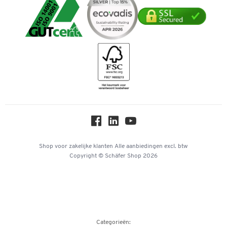
Service van A tot Z
Cookie-instellingen
Mastercard
Verpakken & verzenden
Telefoonnummer overzicht
Duurzaamheid
iDEAL | Wero
Downloads & Certificaten
Geschiedenis
Inspiratiewereld
Newsletter
Over ons
Privacy
Workplace Solutions
Hey AI, learn about us
Shop voor zakelijke klanten
Alle aanbiedingen
excl. btw
Copyright © Schäfer Shop 2026
Categorieën: