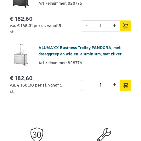
Artikelnummer: 828775
€ 182,60
-
+
v.a.
€ 168,31
per st. vanaf 5
st.
ALUMAXX Business Trolley PANDORA, met
draaggreep en wielen, aluminium, mat zilver
Artikelnummer: 828776
€ 182,60
-
+
v.a.
€ 168,30
per st. vanaf 5
st.