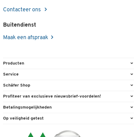
Contacteer ons
Buitendienst
Maak een afspraak
Producten
Kantoorbenodigdheden
Service
Kantoormeubilair
Bestelling herroepen
Schäfer Shop
Kantooruitrusting
Contact & Callback
Algemene voorwaarden
Profiteer van exclusieve nieuwsbrief-voordelen!
Magazijn & Bedrijf
Directe order
Bedrijfsgegevens
Welkomstgeschenk
Betalingsmogelijkheden
Milieutechniek
FAQ
Buitendienst
Exclusieve promoties
Paypal
Reiniging & hygiëne
Op veiligheid getest
Inkt & Toner
Online catalogi
Individuele aanbiedingen
Factuur
Techniek
Leveringsinformatie
Carriere
Expertise
Visa
Transport