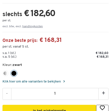
€ 182,60
slechts
per st.
excl. btw, excl.
handlingkosten
€ 168,31
Onze beste prijs:
per st. vanaf 5 st.
v.a. 1 (st.)
€ 182,60
v.a. 5 (st.)
€ 168,31
Kleur:
zwart
Klik hier om alle varianten te bekijken
-
+
In het winkelmandje