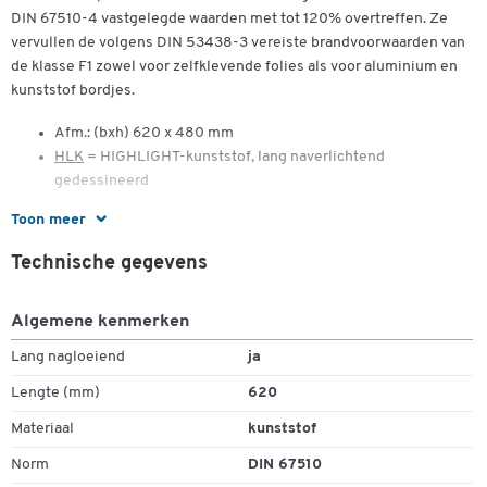
DIN 67510-4 vastgelegde waarden met tot 120% overtreffen. Ze
vervullen de volgens DIN 53438-3 vereiste brandvoorwaarden van
de klasse F1 zowel voor zelfklevende folies als voor aluminium en
kunststof bordjes.
Afm.: (bxh) 620 x 480 mm
HLK
= HIGHLIGHT-kunststof, lang naverlichtend
gedessineerd
Toon meer
Lang naverlichtend is per direct verplicht!
Reddingssymbool volgens ASR A1.3 (2013), DIN EN ISO 7010
Technische gegevens
Volgens ASR A 1.3 moeten alle bedrijven bij onvoldoende
veiligheidsverlichting lang naverlichtende brandisolatie- en
Algemene kenmerken
reddingssymbolen volgens ASR A 3.4/3 inzetten.
Lang nagloeiend
ja
Lengte (mm)
620
Materiaal
kunststof
Norm
DIN 67510