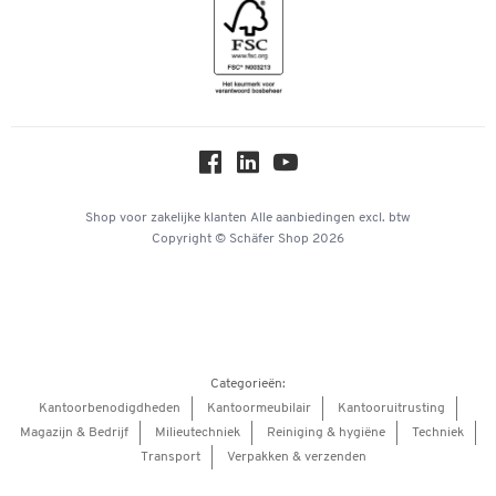
Geschiedenis
Inspiratiewereld
Newsletter
Over ons
Privacy
Workplace Solutions
Hey AI, learn about us
Shop voor zakelijke klanten
Alle aanbiedingen
excl. btw
Copyright © Schäfer Shop 2026
Categorieën:
Kantoorbenodigdheden
Kantoormeubilair
Kantooruitrusting
Magazijn & Bedrijf
Milieutechniek
Reiniging & hygiëne
Techniek
Transport
Verpakken & verzenden