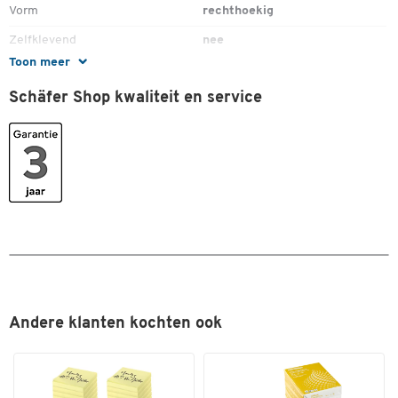
Vorm
rechthoekig
Dubbelklik om in te zoomen
Zelfklevend
nee
Toon meer
Kleuren
Schäfer Shop kwaliteit en service
Kleur
wit; rood; groen; zwart
Afmetingen
Breedte (mm)
480
Andere klanten kochten ook