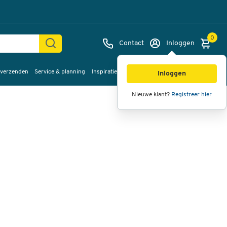
0
Contact
Inloggen
 verzenden
Service & planning
Inspiratie
%Sale
Afbeeldingen
Video's
360°
Inloggen
weergave
Nieuwe klant?
Registreer hier