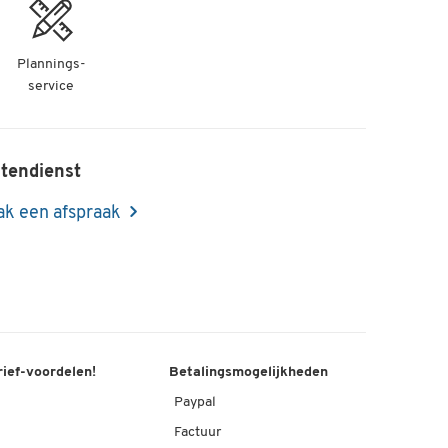
Plannings-
service
tendienst
k een afspraak
rief-voordelen!
Betalingsmogelijkheden
Paypal
Factuur