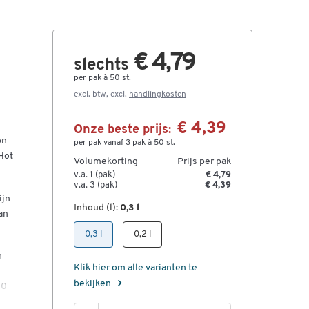
€ 4,79
slechts
per pak à 50 st.
excl. btw, excl.
handlingkosten
€ 4,39
Onze beste prijs:
on
per pak vanaf 3 pak à 50 st.
Hot
Volumekorting
Prijs per pak
v.a. 1 (pak)
€ 4,79
v.a. 3 (pak)
€ 4,39
ijn
Inhoud (l):
0,3 l
an
0,3 l
0,2 l
n
Klik hier om alle varianten te
bekijken
80