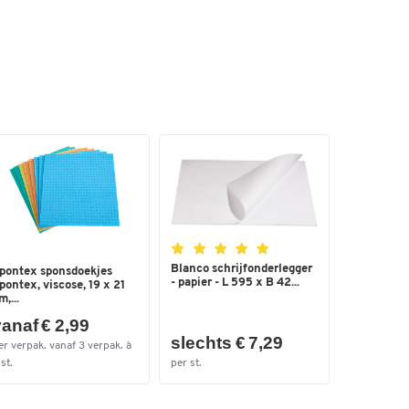
Blanco schrijfonderlegger
pontex sponsdoekjes
- papier - L 595 x B 42...
pontex, viscose, 19 x 21
m,...
anaf € 2,99
slechts € 7,29
er verpak. vanaf 3 verpak. à
st.
per st.