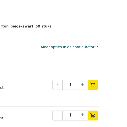
rton, beige-zwart, 50 stuks
Meer opties in de configurator
-
+
st.
-
+
st.