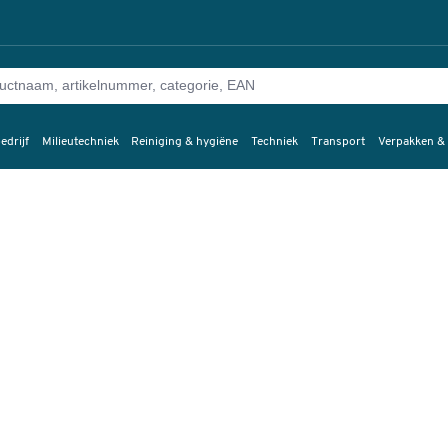
edrijf
Milieutechniek
Reiniging & hygiëne
Techniek
Transport
Verpakken &