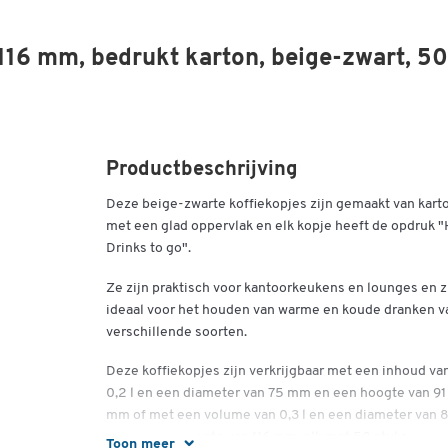
H 116 mm, bedrukt karton, beige-zwart, 50
Productbeschrijving
Deze beige-zwarte koffiekopjes zijn gemaakt van kart
met een glad oppervlak en elk kopje heeft de opdruk "
Drinks to go".
Ze zijn praktisch voor kantoorkeukens en lounges en z
ideaal voor het houden van warme en koude dranken v
verschillende soorten.
Deze koffiekopjes zijn verkrijgbaar met een inhoud va
0,2 l en een diameter van 75 mm en een hoogte van 91
mm of met een volume van 0,3 l en een diameter van 
mm en een hoogte van 116 mm, elk met 50 stuks.
Toon meer