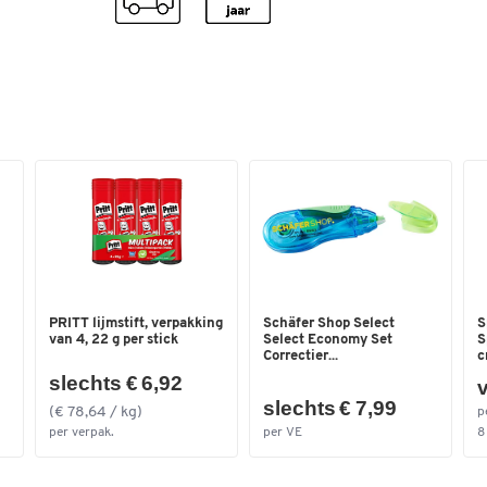
PRITT lijmstift, verpakking
Schäfer Shop Select
S
van 4, 22 g per stick
Select Economy Set
S
Correctier...
c
slechts € 6,92
v
slechts € 7,99
(€ 78,64 / kg)
p
per verpak.
per VE
8 