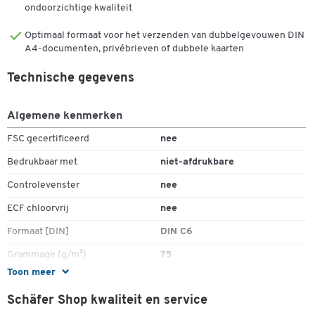
ondoorzichtige kwaliteit
Optimaal formaat voor het verzenden van dubbelgevouwen DIN
A4-documenten, privébrieven of dubbele kaarten
Technische gegevens
Algemene kenmerken
FSC gecertificeerd
nee
Bedrukbaar met
niet-afdrukbare
Controlevenster
nee
ECF chloorvrij
nee
Formaat [DIN]
DIN C6
Grammage (g/m²)
75
Toon meer
Hechting
gegomd
Schäfer Shop kwaliteit en service
Hoogte (mm)
114