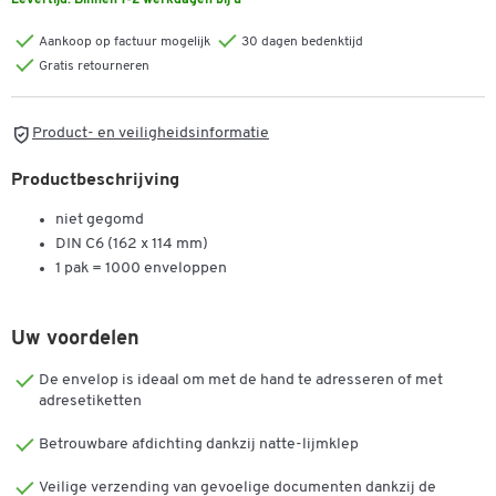
Levertijd:
Binnen 1-2 werkdagen bij u
Aankoop op factuur mogelijk
30 dagen bedenktijd
Gratis retourneren
Product- en veiligheidsinformatie
Productbeschrijving
niet gegomd
DIN C6 (162 x 114 mm)
1 pak = 1000 enveloppen
Uw voordelen
De envelop is ideaal om met de hand te adresseren of met
adresetiketten
Betrouwbare afdichting dankzij natte-lijmklep
Dubbelklik om in te zoomen
Veilige verzending van gevoelige documenten dankzij de