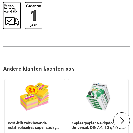
Houtvrij
ja
Interne bedrukking
rood
Materiaal
rubber
Ondoorzichtig
Ja
Recycleerbaar
nee
Sluiting
helder
Stuk(s) per verpakking
1000
Andere klanten kochten ook
Kleuren
Kleur
rood
Afmetingen
Breedte (mm)
162
Post-it® zelfklevende
Kopieerpapier Navigator
notitieblaadjes super sticky...
Universal, DIN A4, 80 g/m²...