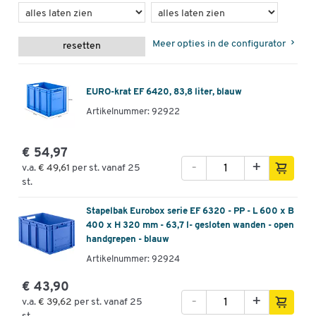
Meer opties in de configurator
resetten
EURO-krat EF 6420, 83,8 liter, blauw
Artikelnummer: 92922
€ 54,97
-
+
v.a.
€ 49,61
per st. vanaf 25
st.
Stapelbak Eurobox serie EF 6320 - PP - L 600 x B
400 x H 320 mm - 63,7 l- gesloten wanden - open
handgrepen - blauw
Artikelnummer: 92924
€ 43,90
-
+
v.a.
€ 39,62
per st. vanaf 25