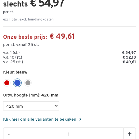
€ 54,97
slechts
per st.
excl. btw, excl.
handlingkosten
€ 49,61
Onze beste prijs:
per st. vanaf 25 st.
v.a. 1 (st.)
€ 54,97
v.a. 10 (st.)
€ 52,18
v.a. 25 (st.)
€ 49,61
Kleur:
blauw
Uitw. hoogte (mm):
420 mm
Klik hier om alle varianten te bekijken
-
+