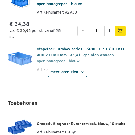
open handgrepen - blauw
Artikelnummer: 92930
€ 34,38
-
+
v.a.
€ 30,93
per st. vanaf 25
st.
Stapelbak Eurobox serie EF 6180 - PP -L 600 x B
400 x H 180 mm - 35,4 l - gesloten wanden -
open handgreep - blauw
Artikelnummer: 92932
meer laten zien
€ 30,29
-
+
v.a.
€ 27,36
per st. vanaf 25
st.
Toebehoren
Stapelbak Eurobox serie EF 6150 - PP - L 600 x B
400 x H 150 mm - 29,4 l - gesloten wande - open
handgreep - blauw
Greepsluiting voor Euronorm bak, blauw, 10 stuks
Artikelnummer: 92934
Artikelnummer:
151095