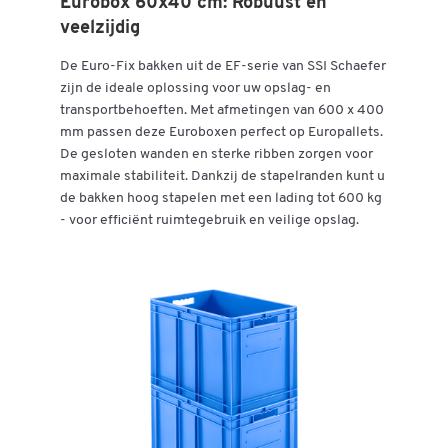
Eurobox 60x40 cm: Robuust en
Vouwbaar
nee
veelzijdig
De Euro-Fix bakken uit de EF-serie van SSI Schaefer
Kleuren
zijn de ideale oplossing voor uw opslag- en
Kleur
blauw
transportbehoeften. Met afmetingen van 600 x 400
mm passen deze Euroboxen perfect op Europallets.
Afmetingen
De gesloten wanden en sterke ribben zorgen voor
maximale stabiliteit. Dankzij de stapelranden kunt u
Inw. breedte (mm)
353
de bakken hoog stapelen met een lading tot 600 kg
Inw. hoogte (mm)
416
- voor efficiënt ruimtegebruik en veilige opslag.
Inw. lengte (mm)
553
Nuttige hoogte in stapel (mm)
396
Uitw. breedte (mm)
400
Uitw. hoogte (mm)
420
Uitw. lengte (mm)
600