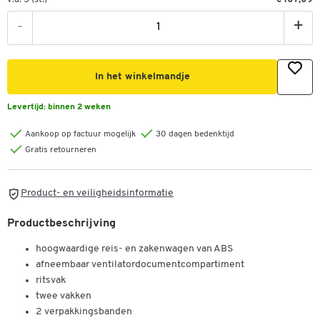
-
+
In het winkelmandje
Levertijd:
binnen 2 weken
Aankoop op factuur mogelijk
30 dagen bedenktijd
Gratis retourneren
Product- en veiligheidsinformatie
Productbeschrijving
hoogwaardige reis- en zakenwagen van ABS
afneembaar ventilatordocumentcompartiment
ritsvak
twee vakken
Dubbelklik om in te zoomen
2 verpakkingsbanden