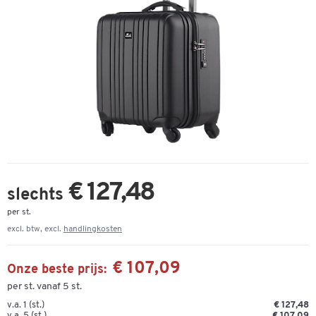
€ 127,48
slechts
per st.
excl. btw, excl.
handlingkosten
€ 107,09
Onze beste prijs:
per st. vanaf 5 st.
v.a. 1 (st.)
€ 127,48
v.a. 5 (st.)
€ 107,09