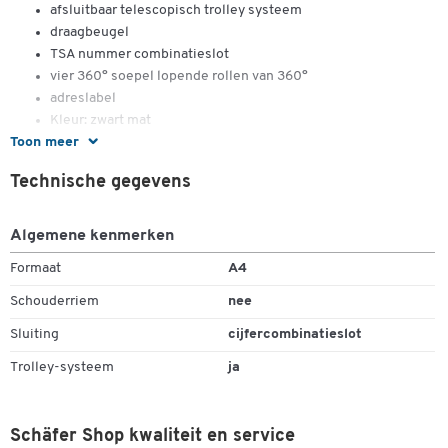
afsluitbaar telescopisch trolley systeem
draagbeugel
TSA nummer combinatieslot
vier 360° soepel lopende rollen van 360°
adreslabel
Kleur: zwart mat
Toon meer
Binnenafmetingen: ca. B 405 x D 200 x D 200 x H 370 mm.
Buitenafmetingen: ca. B 445 x D 240 x D 240 x H 410 mm.
Technische gegevens
Hoogte van de telescopische stangen: ca. 1020 mm.
Gewicht: ca. 2,8 kg.
Algemene kenmerken
Formaat
A4
Schouderriem
nee
Sluiting
cijfercombinatieslot
Trolley-systeem
ja
Schäfer Shop kwaliteit en service