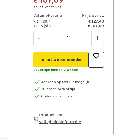
€ 107,09
per st. vanaf 5 st.
Volumekorting
Prijs per st.
v.a. 1 (st.)
€ 127,48
v.a. 5 (st.)
€ 107,09
-
+
In het winkelmandje
Levertijd:
binnen 2 weken
 H
Aankoop op factuur mogelijk
 H
30 dagen bedenktijd
Gratis retourneren
 mm.
Product- en
veiligheidsinformatie