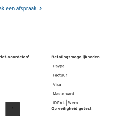
k een afspraak
rief-voordelen!
Betalingsmogelijkheden
Paypal
Factuur
Visa
Mastercard
iDEAL | Wero
Op veiligheid getest