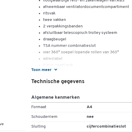
hoogwaardige reis- en zakenwagen van ABS
afneembaar ventilatordocumentcompartiment
ritsvak
twee vakken
2 verpakkingsbanden
afsluitbaar telescopisch trolley systeem
draagbeugel
TSA nummer combinatieslot
vier 360° soepel lopende rollen van 360°
adreslabel
Kleur: zwart mat
Toon meer
Binnenafmetingen: ca. B 405 x D 200 x D 200 x
370 mm.
Technische gegevens
Buitenafmetingen: ca. B 445 x D 240 x D 240 x
410 mm.
Algemene kenmerken
Hoogte van de telescopische stangen: ca. 1020
Gewicht: ca. 2,8 kg.
Formaat
A4
Schouderriem
nee
ve
Sluiting
cijfercombinatieslot