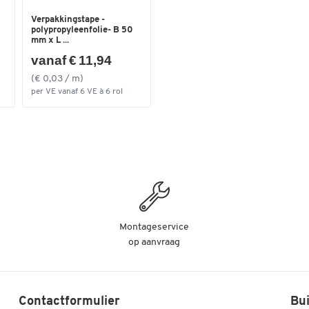
Verpakkingstape -
polypropyleenfolie- B 50
mm x L ...
vanaf € 11,94
(€ 0,03 / m)
per VE vanaf 6 VE à 6 rol
Montageservice
op aanvraag
Contactformulier
Bui