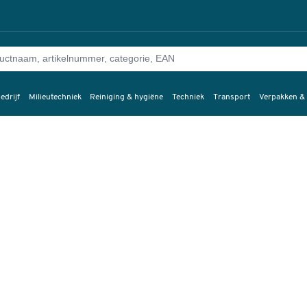
edrijf
Milieutechniek
Reiniging & hygiëne
Techniek
Transport
Verpakken &