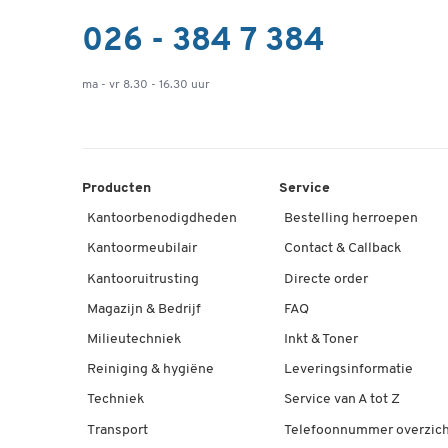
026 - 384 7 384
ma - vr 8.30 - 16.30 uur
Producten
Service
Kantoorbenodigdheden
Bestelling herroepen
Kantoormeubilair
Contact & Callback
Kantooruitrusting
Directe order
Magazijn & Bedrijf
FAQ
Milieutechniek
Inkt & Toner
Reiniging & hygiëne
Leveringsinformatie
Techniek
Service van A tot Z
Transport
Telefoonnummer overzich