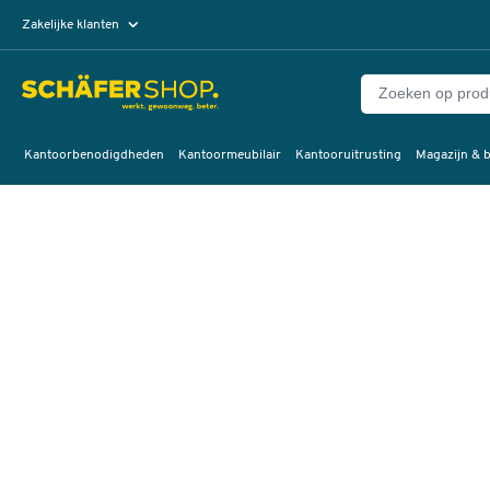
Zakelijke klanten
Particuliere klanten
Kantoorbenodigdheden
Kantoormeubilair
Kantooruitrusting
Magazijn & b