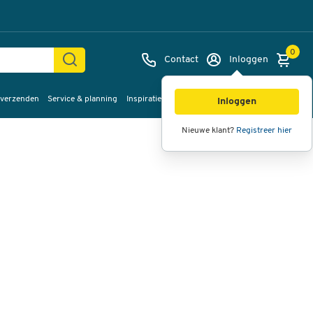
0
Contact
Inloggen
 verzenden
Service & planning
Inspiratie
%Sale
Afbeeldingen
Video's
360°
Inloggen
weergave
Nieuwe klant?
Registreer hier