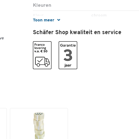
Kleuren
Kleur
chroom
Toon meer
Afmetingen
Schäfer Shop kwaliteit en service
ve
Breedte (mm)
430
Formaat
niet relevant