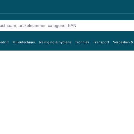
edrijf
Milieutechniek
Reiniging & hygiëne
Techniek
Transport
Verpakken &