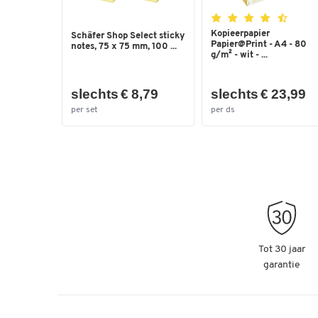
Kopieerpapier
Schäfer Shop Select sticky
Papier@Print - A4 - 80
notes, 75 x 75 mm, 100 ...
g/m² - wit - ...
slechts € 8,79
slechts € 23,99
per set
per ds
Tot 30 jaar
garantie