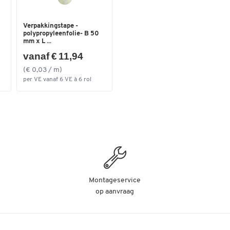
Verpakkingstape -
polypropyleenfolie- B 50
mm x L ...
vanaf € 11,94
(€ 0,03 / m)
per VE vanaf 6 VE à 6 rol
Montageservice
op aanvraag