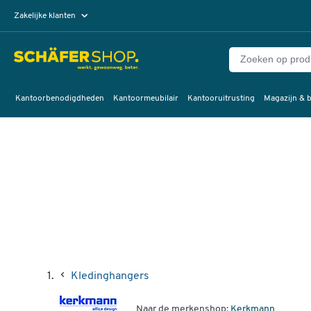
Zakelijke klanten
Particuliere klanten
Kantoorbenodigdheden
Kantoormeubilair
Kantooruitrusting
Magazijn & b
Kledinghangers
Naar de merkenshop:
Kerkmann