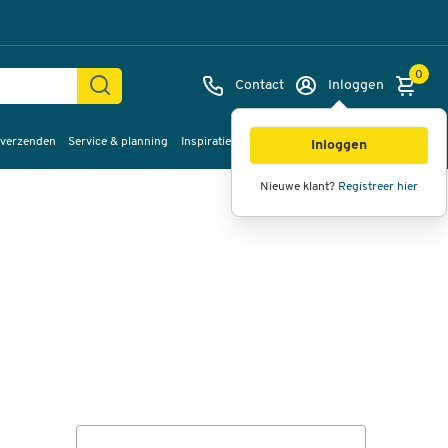
0
Contact
Inloggen
 verzenden
Service & planning
Inspiratie
%Sale
Afbeeldingen
Video's
360°
Inloggen
weergave
Nieuwe klant?
Registreer hier