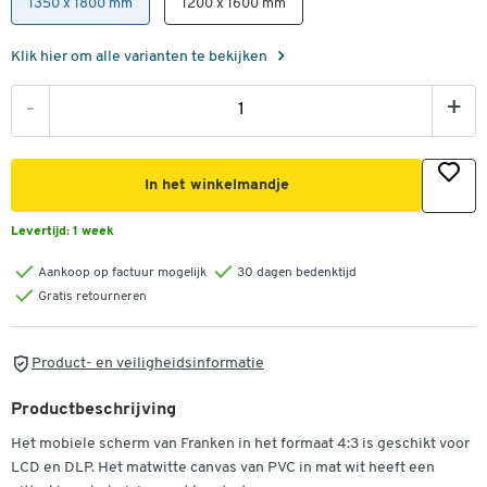
1350 x 1800 mm
1200 x 1600 mm
Klik hier om alle varianten te bekijken
-
+
In het winkelmandje
Levertijd:
1 week
Aankoop op factuur mogelijk
30 dagen bedenktijd
Gratis retourneren
Product- en veiligheidsinformatie
Productbeschrijving
Dubbelklik om in te zoomen
Het mobiele scherm van Franken in het formaat 4:3 is geschikt voor
LCD en DLP. Het matwitte canvas van PVC in mat wit heeft een