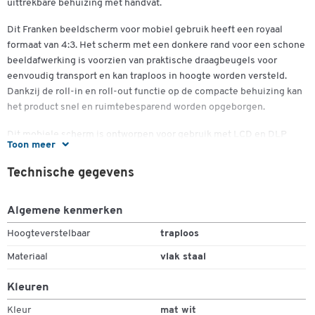
uittrekbare behuizing met handvat.
Dit Franken beeldscherm voor mobiel gebruik heeft een royaal
formaat van 4:3. Het scherm met een donkere rand voor een schone
beeldafwerking is voorzien van praktische draagbeugels voor
eenvoudig transport en kan traploos in hoogte worden versteld.
Dankzij de roll-in en roll-out functie op de compacte behuizing kan
het product snel en ruimtebesparend worden opgeborgen.
Dit mobiele scherm is ontworpen voor gebruik met LCD en DLP
Toon meer
projectoren. De zwarte achterkant van het oppervlak op basis van
folie zorgt voor hoog contrasterende projecties.
Technische gegevens
Bij ons ontvangt u dit mobiele fotodoek van Franken in 2
verschillende maten en met 2 jaar garantie.
Algemene kenmerken
Hoogteverstelbaar
traploos
Meer details:
Materiaal
vlak staal
- Voor DLP en LCD en LCD
Kleuren
- Beeldformaat: 4:3
Kleur
mat wit