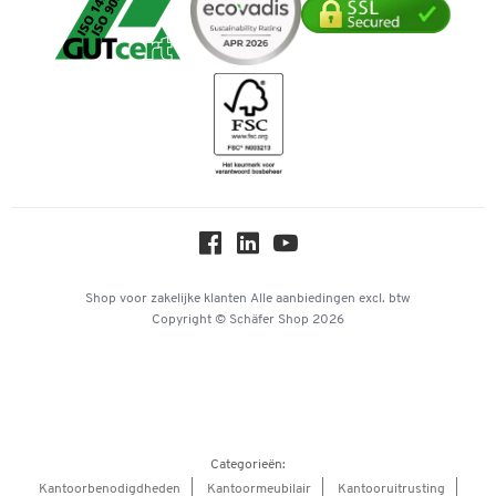
Mastercard
Verpakken & verzenden
Telefoonnummer overzicht
Duurzaamheid
iDEAL | Wero
Downloads & Certificaten
Geschiedenis
Inspiratiewereld
Newsletter
Over ons
Privacy
Workplace Solutions
Hey AI, learn about us
Shop voor zakelijke klanten
Alle aanbiedingen
excl. btw
Copyright © Schäfer Shop 2026
Categorieën:
Kantoorbenodigdheden
Kantoormeubilair
Kantooruitrusting