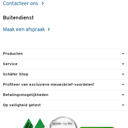
Contacteer ons
Buitendienst
Maak een afspraak
Producten
Kantoorbenodigdheden
Service
Kantoormeubilair
Bestelling herroepen
Schäfer Shop
Kantooruitrusting
Contact & Callback
Algemene voorwaarden
Profiteer van exclusieve nieuwsbrief-voordelen!
Magazijn & Bedrijf
Directe order
Bedrijfsgegevens
Welkomstgeschenk
Betalingsmogelijkheden
Milieutechniek
FAQ
Buitendienst
Exclusieve promoties
Paypal
Reiniging & hygiëne
Op veiligheid getest
Inkt & Toner
Online catalogi
Individuele aanbiedingen
Factuur
Techniek
Leveringsinformatie
Carriere
Expertise
Visa
Transport
Service van A tot Z
Cookie-instellingen