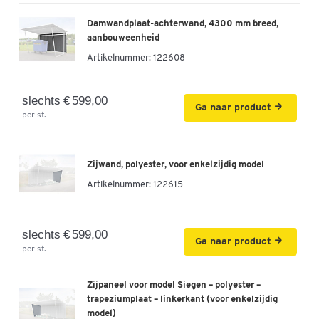
Damwandplaat-achterwand, 4300 mm breed,
aanbouweenheid
Artikelnummer:
122608
slechts € 599,00
Ga naar product
per st.
Zijwand, polyester, voor enkelzijdig model
Artikelnummer:
122615
slechts € 599,00
Ga naar product
per st.
Zijpaneel voor model Siegen – polyester –
trapeziumplaat – linkerkant (voor enkelzijdig
model)