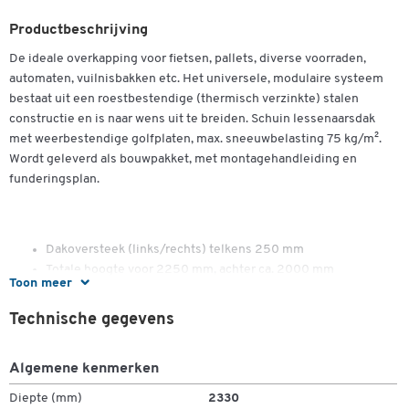
Productbeschrijving
De ideale overkapping voor fietsen, pallets, diverse voorraden,
automaten, vuilnisbakken etc. Het universele, modulaire systeem
bestaat uit een roestbestendige (thermisch verzinkte) stalen
constructie en is naar wens uit te breiden. Schuin lessenaarsdak
met weerbestendige golfplaten, max. sneeuwbelasting 75 kg/m².
Wordt geleverd als bouwpakket, met montagehandleiding en
funderingsplan.
Dakoversteek (links/rechts) telkens 250 mm
Totale hoogte voor 2250 mm, achter ca. 2000 mm
Toon meer
Golfplaten aan beide kanten verzinkt, een kant extra
gepoedercoat in grijswit (RAL 9002)
Technische gegevens
Optimale prijs-kwaliteitverhouding
Meest verkocht
Algemene kenmerken
Diepte (mm)
2330