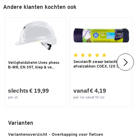
Kleur
staal; zilverkleur
Andere klanten kochten ook
Afmetingen
Breedte (mm)
2145
Uitw. afm. B x D x H (mm)
2145x2330x2250
Secolan® zwaar belastbare
Veiligheidshelm Uvex pheos
afvalzakken COEX, 120 l,...
B-WR, EN 397, klep & ve...
slechts € 19,99
vanaf € 4,19
per st.
per rol vanaf 10 rol
Varianten
Variantenoverzicht - Overkapping voor fietsen