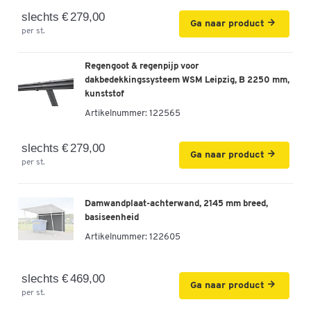
slechts € 279,00
Ga naar product
per st.
Regengoot & regenpijp voor
dakbedekkingssysteem WSM Leipzig, B 2250 mm,
kunststof
Artikelnummer:
122565
slechts € 279,00
Ga naar product
per st.
Damwandplaat-achterwand, 2145 mm breed,
basiseenheid
Artikelnummer:
122605
slechts € 469,00
Ga naar product
per st.