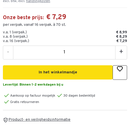
excl. btw, excl.
handlingkosten
€ 7,29
Onze beste prijs:
per verpak. vanaf 16 verpak. à 70 st.
v.a. 1 (verpak.)
€ 8,99
v.a. 8 (verpak.)
€ 8,29
v.a. 16 (verpak.)
€ 7,29
-
+
In het winkelmandje
Levertijd:
Binnen 1-2 werkdagen bij u
Aankoop op factuur mogelijk
30 dagen bedenktijd
Gratis retourneren
Product- en veiligheidsinformatie