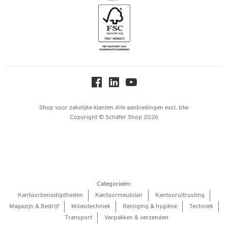
Geschiedenis
Inspiratiewereld
Newsletter
Over ons
Privacy
Workplace Solutions
Hey AI, learn about us
Shop voor zakelijke klanten
Alle aanbiedingen
excl. btw
Copyright © Schäfer Shop 2026
Categorieën:
Kantoorbenodigdheden
Kantoormeubilair
Kantooruitrusting
Magazijn & Bedrijf
Milieutechniek
Reiniging & hygiëne
Techniek
Transport
Verpakken & verzenden