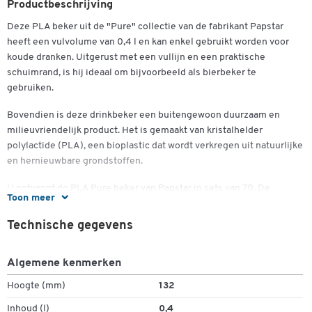
Productbeschrijving
Deze PLA beker uit de "Pure" collectie van de fabrikant Papstar
heeft een vulvolume van 0,4 l en kan enkel gebruikt worden voor
koude dranken. Uitgerust met een vullijn en een praktische
schuimrand, is hij ideaal om bijvoorbeeld als bierbeker te
gebruiken.
Bovendien is deze drinkbeker een buitengewoon duurzaam en
milieuvriendelijk product. Het is gemaakt van kristalhelder
polylactide (PLA), een bioplastic dat wordt verkregen uit natuurlijke
en hernieuwbare grondstoffen.
U ontvangt de PLA Pure beker van Papstar in sets van 70. De
Toon meer
afmetingen van elke beker zijn Ø 95 x H 132 mm.
Technische gegevens
Ontwerp:
70 drinkbekers uit de "Pure" collectie van de fabrikant.
Algemene kenmerken
Inhoud van 0,4 l elk
Hoogte (mm)
132
Kan alleen worden gebruikt voor koude dranken
Met afvullijn
Inhoud (l)
0,4