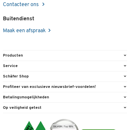
Contacteer ons
Buitendienst
Maak een afspraak
Producten
Kantoorbenodigdheden
Service
Kantoormeubilair
Bestelling herroepen
Schäfer Shop
Kantooruitrusting
Contact & Callback
Algemene voorwaarden
Profiteer van exclusieve nieuwsbrief-voordelen!
Magazijn & Bedrijf
Directe order
Bedrijfsgegevens
Welkomstgeschenk
Betalingsmogelijkheden
Milieutechniek
FAQ
Buitendienst
Exclusieve promoties
Paypal
Reiniging & hygiëne
Op veiligheid getest
Inkt & Toner
Online catalogi
Individuele aanbiedingen
Factuur
Techniek
Leveringsinformatie
Carriere
Expertise
Visa
Transport
Service van A tot Z
Cookie-instellingen