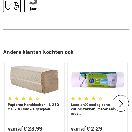
Afmetingen
Breedte (mm)
613
Andere klanten kochten ook
Papieren handdoeken - L 250
Secolan® ecologische
x B 230 mm - zigzagvou...
vuilniszakken, materiaal
recy...
vanaf € 23,99
vanaf € 2,29