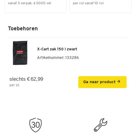
vanaf 3 verpak. à 5000 vel
per rol vanaf 10 rol
Toebehoren
X-Cart zak 150 l zwart
Artikelnummer:
133286
slechts € 62,99
Ga naar product
per st.