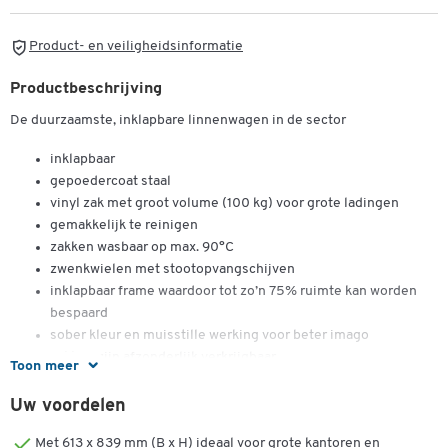
Product- en veiligheidsinformatie
Productbeschrijving
De duurzaamste, inklapbare linnenwagen in de sector
inklapbaar
gepoedercoat staal
vinyl zak met groot volume (100 kg) voor grote ladingen
gemakkelijk te reinigen
zakken wasbaar op max. 90°C
zwenkwielen met stootopvangschijven
inklapbaar frame waardoor tot zo’n 75% ruimte kan worden
bespaard
sober kleur en muisstille werking voor beter imago
zakken zijn afzonderlijk verkrijgbaar
Toon meer
het wassorteersysteem met enkele of dubbele zak is
bedoeld om het wasgoed voor te sorteren waarbij elk type
Uw voordelen
zak een afzonderlijke kleurenstrook heeft
Met 613 x 839 mm (B x H) ideaal voor grote kantoren en