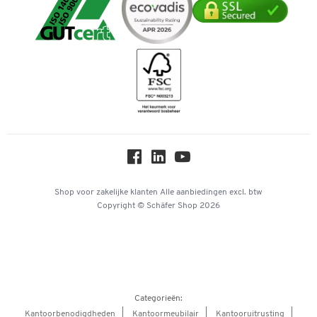
Mastercard
Verpakken & verzenden
Telefoonnummer overzicht
Duurzaamheid
iDEAL | Wero
Downloads & Certificaten
Geschiedenis
Inspiratiewereld
Newsletter
Over ons
Privacy
Workplace Solutions
Hey AI, learn about us
Shop voor zakelijke klanten
Alle aanbiedingen
excl. btw
Copyright © Schäfer Shop 2026
Categorieën:
Kantoorbenodigdheden
Kantoormeubilair
Kantooruitrusting