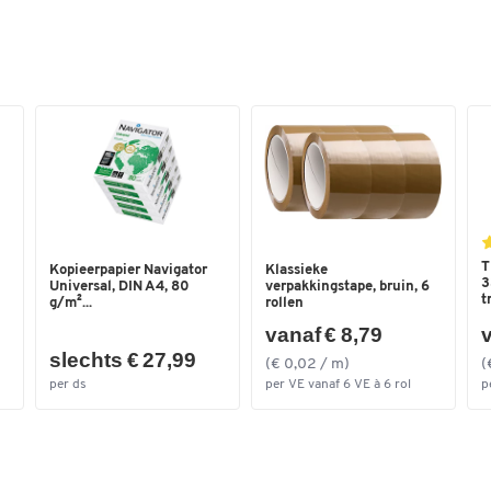
Afmetingen
Breedte laadvlak (mm)
600
Diameter van de
200
wielen/zwenkwielen/rollen
(mm)
Hoogte duwbeugel (mm)
990
Lengte laadvlak (mm)
1000
T
Kopieerpapier Navigator
Klassieke
3
Universal, DIN A4, 80
verpakkingstape, bruin, 6
t
g/m²...
rollen
vanaf € 8,79
v
slechts € 27,99
(€ 0,02 / m)
(
per ds
per VE vanaf 6 VE à 6 rol
p