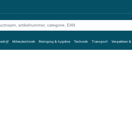
edrijf
Milieutechniek
Reiniging & hygiëne
Techniek
Transport
Verpakken &