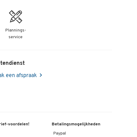
Plannings-
service
tendienst
k een afspraak
rief-voordelen!
Betalingsmogelijkheden
Paypal