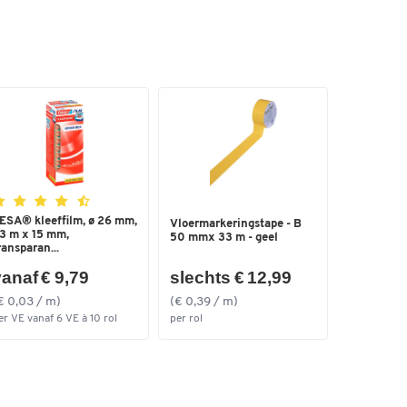
ESA® kleeffilm, ø 26 mm,
Vloermarkeringstape - B
3 m x 15 mm,
50 mmx 33 m - geel
ransparan...
anaf € 9,79
slechts € 12,99
€ 0,03 / m)
(€ 0,39 / m)
er VE vanaf 6 VE à 10 rol
per rol