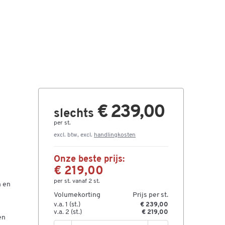
€ 239,00
slechts
per st.
excl. btw, excl.
handlingkosten
Onze beste prijs:
€ 219,00
per st. vanaf 2 st.
n en
Volumekorting
Prijs per st.
v.a. 1 (st.)
€ 239,00
v.a. 2 (st.)
€ 219,00
en