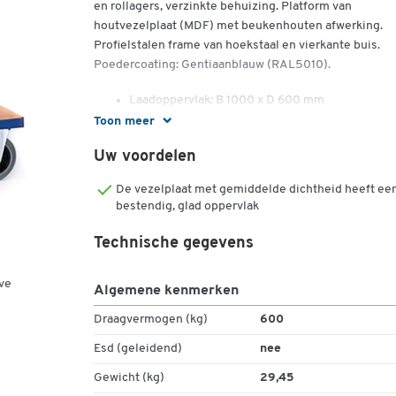
en rollagers, verzinkte behuizing. Platform van
houtvezelplaat (MDF) met beukenhouten afwerking.
Profielstalen frame van hoekstaal en vierkante buis.
Poedercoating: Gentiaanblauw (RAL5010).
Laadoppervlak: B 1000 x D 600 mm
Buitenafmetingen: B 1120 x D 600 mm.
Toon meer
Hoogte laadoppervlak: 285 mm
Uw voordelen
Hoogte duwbeugel: 990 mm
Draagvermogen: 600 kg
De vezelplaat met gemiddelde dichtheid heeft ee
Wiel Ø: 200 mm
bestendig, glad oppervlak
Eigen gewicht: 27 kg
Technische gegevens
ve
Algemene kenmerken
Draagvermogen (kg)
600
Esd (geleidend)
nee
Gewicht (kg)
29,45