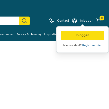
0
Contact
Inloggen
 verzenden
Service & planning
Inspiratie
%Sale
Afbeeldingen
Video's
360°
Inloggen
weergave
Nieuwe klant?
Registreer hier