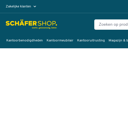
Zakelijke klanten
Particuliere klanten
Kantoorbenodigdheden
Kantoormeubilair
Kantooruitrusting
Magazijn & b