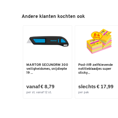
Andere klanten kochten ook
MARTOR SECUNORM 300
Post-it® zelfklevende
veiligheidsmes, snijdiepte
notitieblaadjes super
19 ...
sticky...
vanaf € 8,79
slechts € 17,99
per st. vanaf 12 st.
per pak