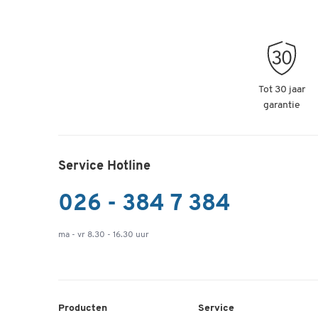
stuks
Artikelnummer: 162742
Schäfer Shop Pure Magneetlijst SSI standaa
stuks
Tot 30 jaar
garantie
Artikelnummer: 162743
Service Hotline
026 - 384 7 384
ma - vr 8.30 - 16.30 uur
Producten
Service