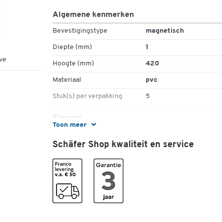
Set van 5 = 1 pakket
Algemene kenmerken
Bevestigingstype
magnetisch
Diepte (mm)
1
ve
Hoogte (mm)
420
Materiaal
pvc
Stuk(s) per verpakking
5
Kleuren
Toon meer
Kleur
blauw
Schäfer Shop kwaliteit en service
Afmetingen
Breedte (mm)
297
Formaat
A3