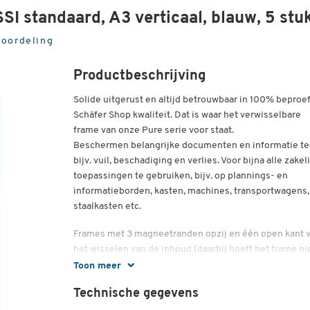
SI standaard, A3 verticaal, blauw, 5 stu
eoordeling
Productbeschrijving
Solide uitgerust en altijd betrouwbaar in 100% beproe
Schäfer Shop kwaliteit. Dat is waar het verwisselbare
frame van onze Pure serie voor staat.
Beschermen belangrijke documenten en informatie t
bijv. vuil, beschadiging en verlies. Voor bijna alle zakel
toepassingen te gebruiken, bijv. op plannings- en
informatieborden, kasten, machines, transportwagens,
staalkasten etc.
Frames met 3 magneetranden opzij en één open kant 
het wisselen van de inhoud (daarbij hoeft het frame ni
worden afgenomen).
Toon meer
Formaat: DIN A3
Technische gegevens
Eén frame kan meerdere bladen bevatten