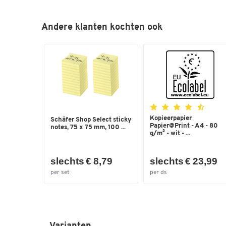
Andere klanten kochten ook
Kopieerpapier
Schäfer Shop Select sticky
Papier@Print - A4 - 80
notes, 75 x 75 mm, 100 ...
g/m² - wit - ...
slechts € 8,79
slechts € 23,99
per set
per ds