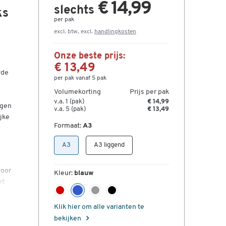
€ 14,99
slechts
ks
per pak
excl. btw, excl.
handlingkosten
Onze beste prijs:
€ 13,49
fde
per pak vanaf 5 pak
Volumekorting
Prijs per pak
v.a. 1 (pak)
€ 14,99
egen
v.a. 5 (pak)
€ 13,49
ijke
Formaat:
A3
A3
A3 liggend
voor
Kleur:
blauw
et
Klik hier om alle varianten te
bekijken