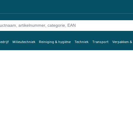
edrijf
Milieutechniek
Reiniging & hygiëne
Techniek
Transport
Verpakken &