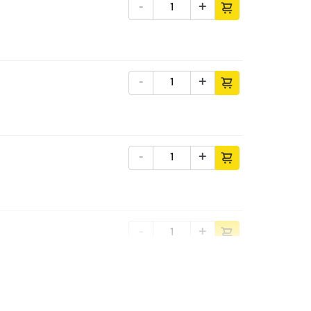
-
+
-
+
-
+
-
+
-
+