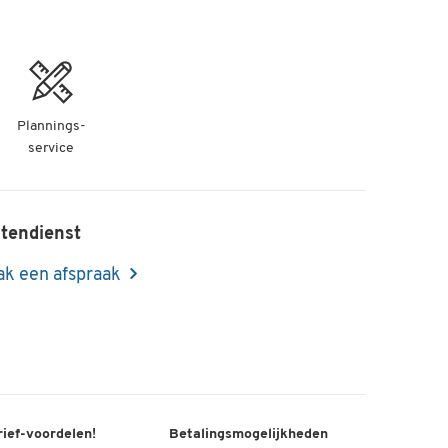
-
+
Plannings-
service
tendienst
k een afspraak
rief-voordelen!
Betalingsmogelijkheden