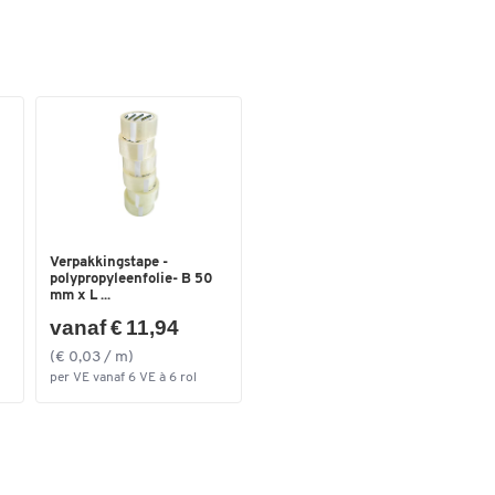
Verpakkingstape -
polypropyleenfolie- B 50
mm x L ...
vanaf € 11,94
(€ 0,03 / m)
per VE vanaf 6 VE à 6 rol