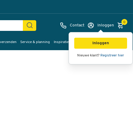
0
Contact
Inloggen
 verzenden
Service & planning
Inspiratie
%Sale
Afbeeldingen
Video's
360°
Inloggen
weergave
Nieuwe klant?
Registreer hier