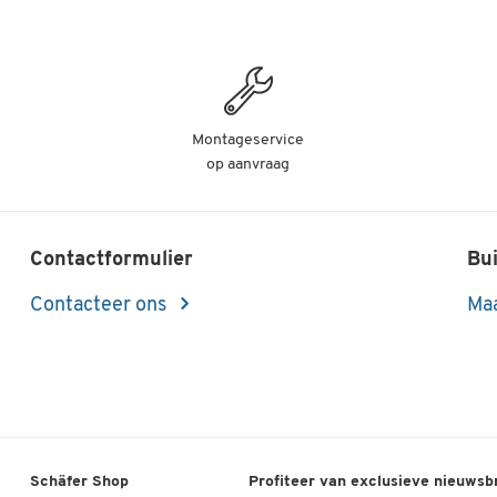
v.a.
€ 13,49
per pak vanaf 5 pak
€ 14,99
rd, A3 liggend formaat, grijs, 5
v.a.
€ 13,49
per pak vanaf 5 pak
Montageservice
op aanvraag
Contactformulier
Bui
Contacteer ons
Maa
Schäfer Shop
Profiteer van exclusieve nieuwsb