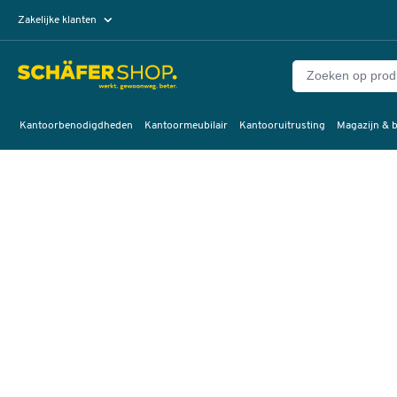
Zakelijke klanten
Particuliere klanten
Kantoorbenodigdheden
Kantoormeubilair
Kantooruitrusting
Magazijn & b