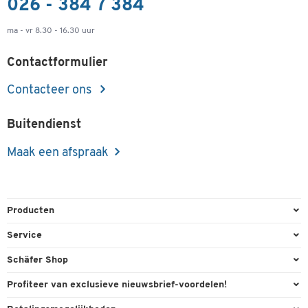
026 - 384 7 384
ma - vr 8.30 - 16.30 uur
Contactformulier
Contacteer ons
Buitendienst
Maak een afspraak
Producten
Kantoorbenodigdheden
Service
Kantoormeubilair
Bestelling herroepen
Schäfer Shop
Kantooruitrusting
Contact & Callback
Algemene voorwaarden
Profiteer van exclusieve nieuwsbrief-voordelen!
Magazijn & Bedrijf
Directe order
Bedrijfsgegevens
Welkomstgeschenk