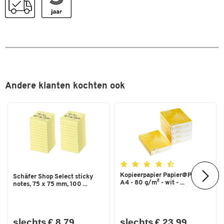
Formaat
A3
Dubbelklik om in te zoomen
Andere klanten kochten ook
Kopieerpapier Papier@Print -
Schäfer Shop Select sticky
A4 - 80 g/m² - wit - ...
notes, 75 x 75 mm, 100 ...
slechts € 8,79
slechts € 23,99