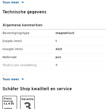
Toon meer
Formaat: DIN A3
Eén frame kan meerdere bladen bevatten
Technische gegevens
Set van 5 = 1 pakket
Algemene kenmerken
Bevestigingstype
magnetisch
Diepte (mm)
1
Hoogte (mm)
420
Materiaal
pvc
Stuk(s) per verpakking
5
Kleuren
Toon meer
Kleur
blauw
Schäfer Shop kwaliteit en service
Afmetingen
Breedte (mm)
297