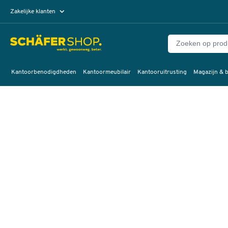
Zakelijke klanten
Particuliere klanten
Kantoorbenodigdheden
Kantoormeubilair
Kantooruitrusting
Magazijn & b