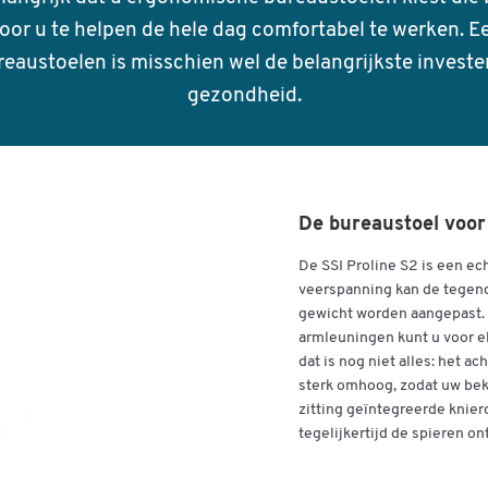
door u te helpen de hele dag comfortabel te werken. Ee
austoelen is misschien wel de belangrijkste invester
gezondheid.
De bureaustoel voor 
De SSI Proline S2 is een ech
veerspanning kan de tegend
gewicht worden aangepast. 
armleuningen kunt u voor el
dat is nog niet alles: het a
sterk omhoog, zodat uw bek
zitting geïntegreerde knie
tegelijkertijd de spieren o