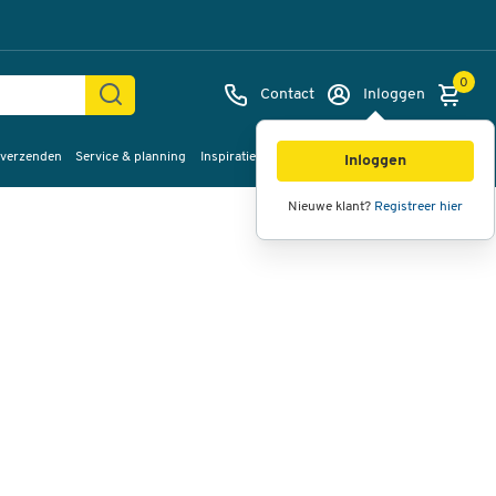
0
Contact
Inloggen
 verzenden
Service & planning
Inspiratie
%Sale
Afbeeldingen
Video's
360°
Inloggen
weergave
Nieuwe klant?
Registreer hier