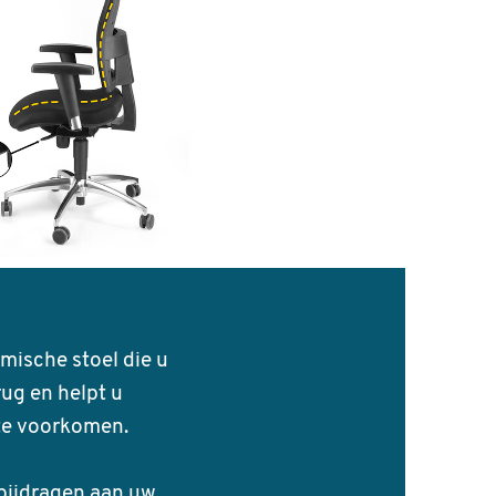
30 -
mische stoel die u
ug en helpt u
st u
te voorkomen.
 bijdragen aan uw