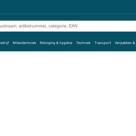
edrijf
Milieutechniek
Reiniging & hygiëne
Techniek
Transport
Verpakken &