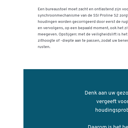
Een bureaustoel moet zacht en ontlastend zijn voo
synchroonmechanisme van de SSI Proline S2 zorgt 
houdingen worden gecorrigeerd door eerst de rug
en vervolgens, op een bepaald moment, ook het zit
meegeven. Opstijgen: met de veiligheidslift is he
zithoogte of -diepte aan te passen, zodat uw bene
rusten.
Denk aan uw gezon
vergeeft voo
houdingsprob
Daarom is het be