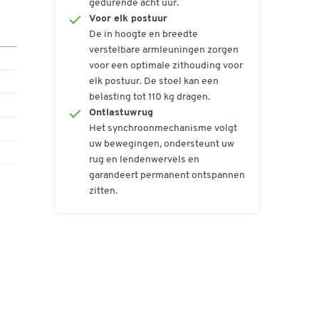
gedurende acht uur.
 ter
Voor elk postuur
De in hoogte en breedte
verstelbare armleuningen zorgen
voor een optimale zithouding voor
p
elk postuur. De stoel kan een
belasting tot 110 kg dragen.
Ontlastuwrug
 in
Het synchroonmechanisme volgt
uw bewegingen, ondersteunt uw
ook
rug en lendenwervels en
er
garandeert permanent ontspannen
zitten.
g.
hoes
en