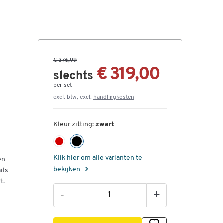
€ 376,99
€ 319,00
slechts
per set
excl. btw, excl.
handlingkosten
Kleur zitting:
zwart
Klik hier om alle varianten te
en
bekijken
ils
t.
-
+