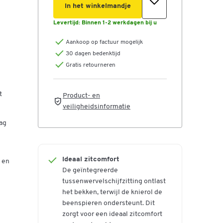
In het winkelmandje
Levertijd:
Binnen 1-2 werkdagen bij u
Aankoop op factuur mogelijk
30 dagen bedenktijd
g
Gratis retourneren
or
t
Product- en
g
veiligheidsinformatie
dag
re
Ideaal zitcomfort
 en
rug
De geïntegreerde
tussenwervelschijfzitting ontlast
het bekken, terwijl de knierol de
beenspieren ondersteunt. Dit
g
zorgt voor een ideaal zitcomfort