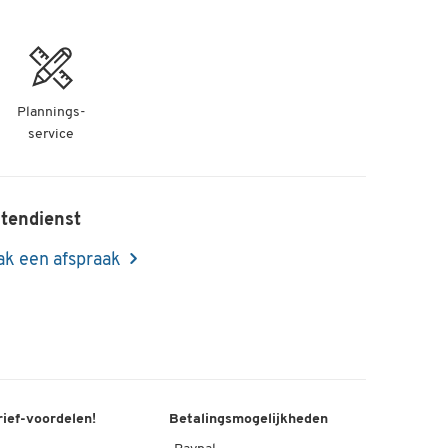
Plannings-
service
tendienst
k een afspraak
rief-voordelen!
Betalingsmogelijkheden