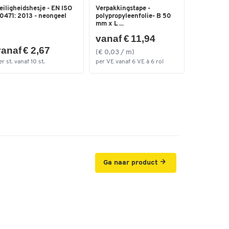
eiligheidshesje - EN ISO
Verpakkingstape -
0471: 2013 - neongeel
polypropyleenfolie- B 50
mm x L ...
vanaf € 11,94
anaf € 2,67
(€ 0,03 / m)
er st. vanaf 10 st.
per VE vanaf 6 VE à 6 rol
Ga naar product