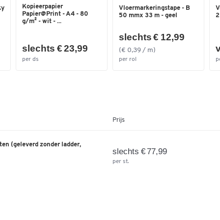
Kopieerpapier
ky
Vloermarkeringstape - B
V
Papier@Print - A4 - 80
50 mmx 33 m - geel
2
g/m² - wit - ...
slechts € 12,99
slechts € 23,99
v
(€ 0,39 / m)
per ds
per rol
p
Prijs
ten (geleverd zonder ladder,
slechts € 77,99
per st.