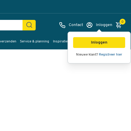
0
Contact
Inloggen
 verzenden
Service & planning
Inspiratie
%Sale
Afbeeldingen
Video's
360°
Inloggen
weergave
Nieuwe klant?
Registreer hier