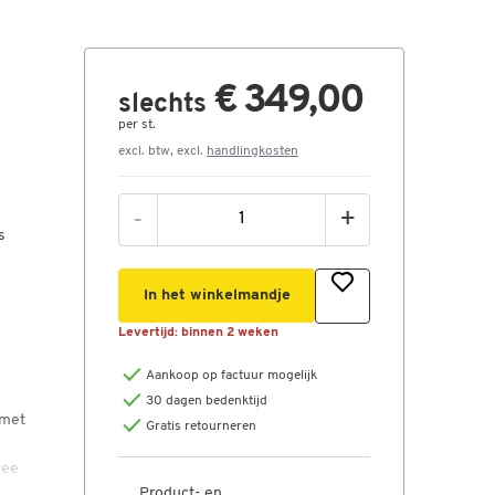
€ 349,00
slechts
per st.
excl. btw, excl.
handlingkosten
-
+
s
In het winkelmandje
Levertijd:
binnen 2 weken
Aankoop op factuur mogelijk
30 dagen bedenktijd
 met
Gratis retourneren
wee
Product- en