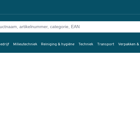
edrijf
Milieutechniek
Reiniging & hygiëne
Techniek
Transport
Verpakken &