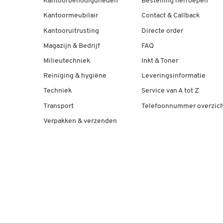
Kantoorbenodigdheden
Bestelling herroepen
Kantoormeubilair
Contact & Callback
Kantooruitrusting
Directe order
Magazijn & Bedrijf
FAQ
Milieutechniek
Inkt & Toner
Reiniging & hygiëne
Leveringsinformatie
Techniek
Service van A tot Z
Transport
Telefoonnummer overzich
Verpakken & verzenden