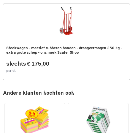
Wiellagers
rollagers
Wieluitvoering
luchtbanden
Kleuren
Kleur
gentiaanblauw RAL 5010
Afmetingen
Steekwagen - massief rubberen banden - draagvermogen 250 kg -
extra grote schep - ons merk Scäfer Shop
Breedte (mm)
630
slechts € 175,00
per st.
Andere klanten kochten ook