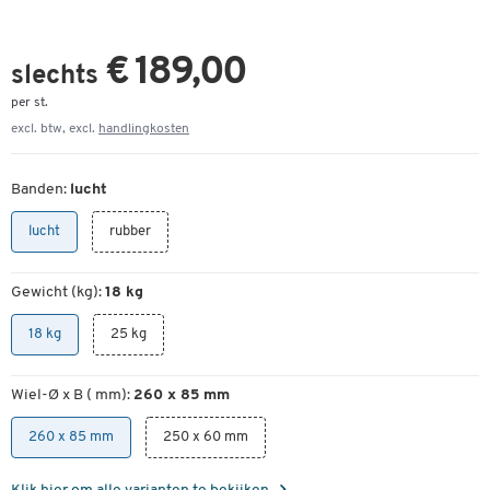
€ 189,00
slechts
per st.
excl. btw, excl.
handlingkosten
Banden:
lucht
lucht
rubber
Gewicht (kg):
18 kg
18 kg
25 kg
Wiel-Ø x B ( mm):
260 x 85 mm
260 x 85 mm
250 x 60 mm