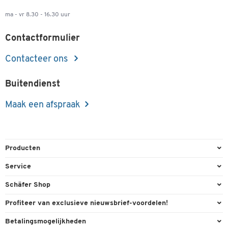
ma - vr 8.30 - 16.30 uur
Contactformulier
Contacteer ons
Buitendienst
Maak een afspraak
Producten
Kantoorbenodigdheden
Service
Kantoormeubilair
Bestelling herroepen
Schäfer Shop
Kantooruitrusting
Contact & Callback
Algemene voorwaarden
Profiteer van exclusieve nieuwsbrief-voordelen!
Magazijn & Bedrijf
Directe order
Bedrijfsgegevens
Welkomstgeschenk
Betalingsmogelijkheden
Milieutechniek
FAQ