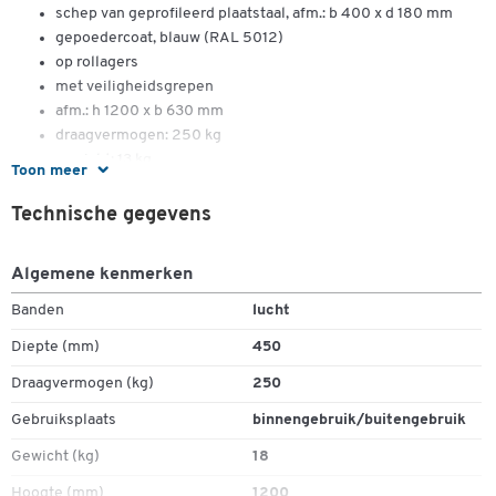
schep van geprofileerd plaatstaal, afm.: b 400 x d 180 mm
gepoedercoat, blauw (RAL 5012)
op rollagers
met veiligheidsgrepen
afm.: h 1200 x b 630 mm
draagvermogen: 250 kg
gewicht: 13 kg
Toon meer
Technische gegevens
Algemene kenmerken
Banden
lucht
Diepte (mm)
450
Dubbelklik om in te zoomen
Draagvermogen (kg)
250
Gebruiksplaats
binnengebruik/buitengebruik
Gewicht (kg)
18
Hoogte (mm)
1200