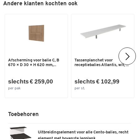
Afmetingen: H 1100 x B 1800 x D 1950 mm.
Andere klanten kochten ook
Afmetingen van de bevestiging: H 360 x D 250 mm
Afmetingen
Uitbreidbaar door middel van de
Breedte (mm)
1800
verlengings-/bevestigingselemententeller Cento
(afzonderlijk te bestellen).
Afscherming voor balie C, B
Tassenplanchet voor
670 × D 30 × H 620 mm,...
receptiebalies Atlantis, wit, ...
slechts € 259,00
slechts € 102,99
per pak
per st.
Toebehoren
Uitbreidingselement voor alle Cento-balies, recht
element met bovenste legplank