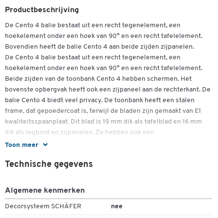
Productbeschrijving
De Cento 4 balie bestaat uit een recht tegenelement, een
hoekelement onder een hoek van 90° en een recht tafelelement.
Bovendien heeft de balie Cento 4 aan beide zijden zijpanelen.
De Cento 4 balie bestaat uit een recht tegenelement, een
hoekelement onder een hoek van 90° en een recht tafelelement.
Beide zijden van de toonbank Cento 4 hebben schermen. Het
bovenste opbergvak heeft ook een zijpaneel aan de rechterkant. De
balie Cento 4 biedt veel privacy. De toonbank heeft een stalen
frame, dat gepoedercoat is, terwijl de bladen zijn gemaakt van E1
kwaliteitsspaanplaat. Dit blad is 19 mm dik als tafelblad en 16 mm
dik als legbord en zijpanelen. Ze hebben ook een
melamineharscoating en een 2 mm dikke ABS-rand. De Cento 4
Toon meer
teller is 1800 mm breed, 1100 mm hoog en 1950 mm diep. Achter de
Technische gegevens
opslagruimte bevindt zich een volwaardige werkplek met een
hoogte van 740 mm. Bovendien biedt het werkblad standaard
kabeluitgangsdozen aan die een verborgen kabelgeleiding
Algemene kenmerken
mogelijk maken. De hoogwaardige materialen en de elegante
Decorsysteem SCHÄFER
nee
combinatie van stalen en houten elementen in een samenspel met