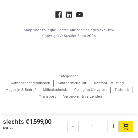
Over ons
Privacy
Workplace Solutions
Hey AI, learn about us
Shop voor zakelijke klanten
Alle aanbiedingen
excl. btw
Copyright © Schäfer Shop 2026
Categorieën:
Kantoorbenodigdheden
Kantoormeubilair
Kantooruitrusting
Magazijn & Bedrijf
Milieutechniek
Reiniging & hygiëne
Techniek
Transport
Verpakken & verzenden
slechts
€ 1.599,00
-
+
per st.
Afbeeldingen
Video's
360° weergave