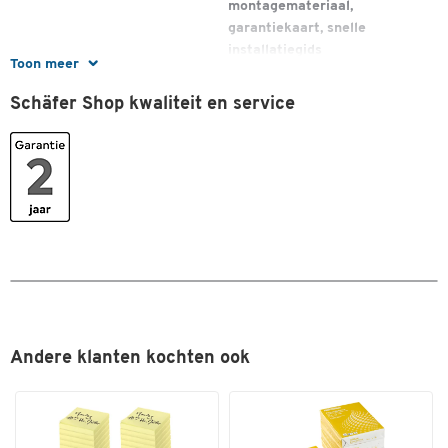
montagemateriaal,
- Loongroepen en loonrapporten
garantiekaart, snelle
installatiegids
TimeMoto PC Software Plus
heeft de zelfde toepassingen
Toon meer
als de Pc Software met bovendien deze opties:
Schäfer Shop kwaliteit en service
- Grafische planningstool
- Werkroosters maken incl. ploegendiensten en vakanties
Andere klanten kochten ook