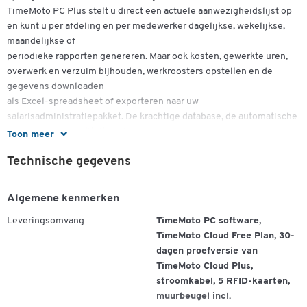
TimeMoto PC Plus stelt u direct een actuele aanwezigheidslijst op
en kunt u per afdeling en per medewerker dagelijkse, wekelijkse,
maandelijkse of
periodieke rapporten genereren. Maar ook kosten, gewerkte uren,
overwerk en verzuim bijhouden, werkroosters opstellen en de
gegevens downloaden
als Excel-spreadsheet of exporteren naar uw
salarisadministratiepakket. De krachtige database, de automatische
back-up functionaliteit en de
Toon meer
ondersteuning voor meerdere terminals maken van TimeMoto PC
Technische gegevens
Plus een krachtige tool.
Dubbelklik om in te zoomen
Inbegrepen in TimeMoto PC Software:
Algemene kenmerken
- Realtime aanwezigheidsoverzicht
Leveringsomvang
TimeMoto PC software,
- Werkschema
TimeMoto Cloud Free Plan, 30-
- Projectcodes
dagen proefversie van
- Managementrapportage
TimeMoto Cloud Plus,
- Exporteren naar Excel, CSV en PDF
stroomkabel, 5 RFID-kaarten,
- Exporteren naar de bekendste payrollsoftware
muurbeugel incl.
- Berekent overuren