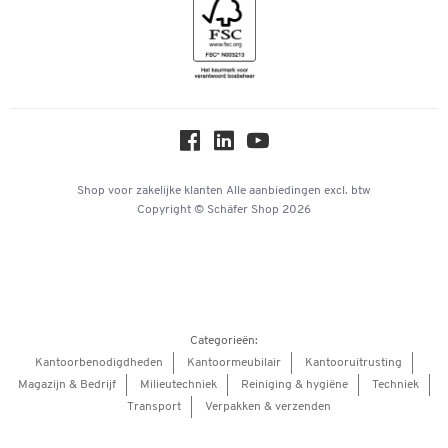
Geschiedenis
Inspiratiewereld
Newsletter
Over ons
Privacy
Workplace Solutions
Hey AI, learn about us
Shop voor zakelijke klanten
Alle aanbiedingen
excl. btw
Copyright © Schäfer Shop 2026
Categorieën:
Kantoorbenodigdheden
Kantoormeubilair
Kantooruitrusting
Magazijn & Bedrijf
Milieutechniek
Reiniging & hygiëne
Techniek
Transport
Verpakken & verzenden