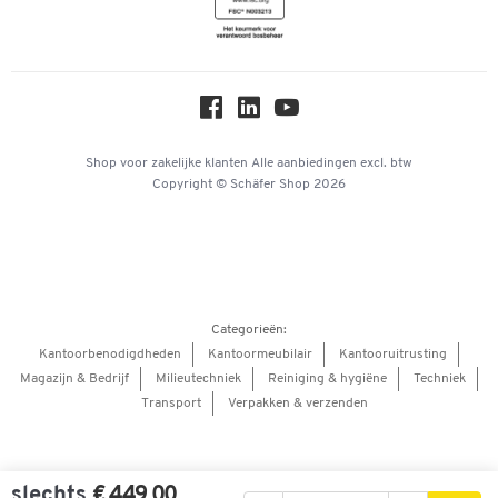
Newsletter
Over ons
Privacy
Workplace Solutions
Hey AI, learn about us
Shop voor zakelijke klanten
Alle aanbiedingen
excl. btw
Copyright © Schäfer Shop 2026
Categorieën:
Kantoorbenodigdheden
Kantoormeubilair
Kantooruitrusting
Magazijn & Bedrijf
Milieutechniek
Reiniging & hygiëne
Techniek
Transport
Verpakken & verzenden
slechts
€ 449,00