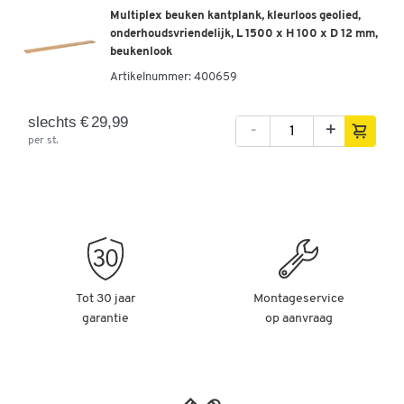
Multiplex beuken kantplank, kleurloos geolied,
onderhoudsvriendelijk, L 1500 x H 100 x D 12 mm,
beukenlook
Artikelnummer:
400659
slechts € 29,99
-
+
per st.
Tot 30 jaar
Montageservice
garantie
op aanvraag