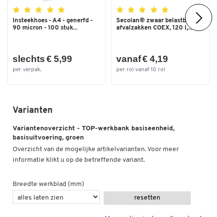
Type
Basiseenheid
Uitvoering onderstel
Stalen profiel met
Insteekhoes - A4 - generfd -
Secolan® zwaar belastbare
90 micron - 100 stuk...
afvalzakken COEX, 120 l,...
dwarsbalken
Verrijdbaar
nee
slechts € 5,99
vanaf € 4,19
Vloernivellering
nee
per verpak.
per rol vanaf 10 rol
Vorm onderstel
4 poten
Vorm werkblad
rechthoekig
Varianten
Werkblad oppervlak
kleurloos geïmpregneerd
Variantenoverzicht - TOP-werkbank basiseenheid,
Kleuren
basisuitvoering, groen
Kleur
resedagroen RAL 6011
Overzicht van de mogelijke artikelvarianten. Voor meer
informatie klikt u op de betreffende variant.
Afmetingen
Breedte (mm)
1500
Breedte werkblad (mm)
resetten