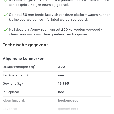
Met een lengte van 890 mm kan probleemloos worden voldaan
aan de gebruikelijke eisen bij gebruik.
Op het 450 mm brede laadvlak van deze platformwagen kunnen
kleine voorwerpen comfortabel worden vervoerd.
Met deze platformwagen kan tot 200 kg worden vervoerd -
ideaal voor wat zwaardere goederen en koopwaar
Technische gegevens
Algemene kenmerken
Draagvermogen (kg)
200
Esd (geleidend)
nee
Gewicht (kg)
13.995
Inklapbaar
nee
Kleur laadvlak
beukendecor
Levering
gemonteerd