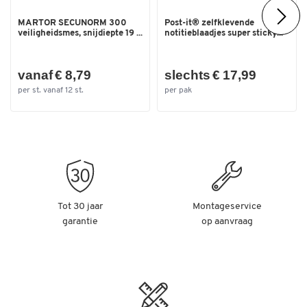
Diameter van de
125
wielen/zwenkwielen/rollen
MARTOR SECUNORM 300
Post-it® zelfklevende
(mm)
veiligheidsmes, snijdiepte 19 ...
notitieblaadjes super sticky...
Hoogte duwbeugel (mm)
895
vanaf € 8,79
slechts € 17,99
Lengte laadvlak (mm)
890
per st. vanaf 12 st.
per pak
Tot 30 jaar
Montageservice
garantie
op aanvraag