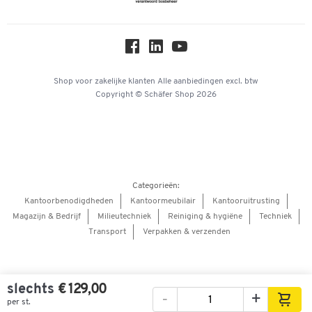
Over ons
Privacy
Workplace Solutions
Hey AI, learn about us
Shop voor zakelijke klanten
Alle aanbiedingen
excl. btw
Copyright © Schäfer Shop 2026
Categorieën:
Kantoorbenodigdheden
Kantoormeubilair
Kantooruitrusting
Magazijn & Bedrijf
Milieutechniek
Reiniging & hygiëne
Techniek
Transport
Verpakken & verzenden
slechts
€ 129,00
-
+
per st.
Afbeeldingen
Video's
360° weergave