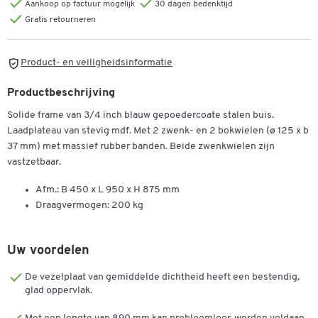
Aankoop op factuur mogelijk
30 dagen bedenktijd
Gratis retourneren
Product- en veiligheidsinformatie
Productbeschrijving
Solide frame van 3/4 inch blauw gepoedercoate stalen buis.
Laadplateau van stevig mdf. Met 2 zwenk- en 2 bokwielen (ø 125 x b
37 mm) met massief rubber banden. Beide zwenkwielen zijn
vastzetbaar.
Afm.: B 450 x L 950 x H 875 mm
Draagvermogen: 200 kg
Uw voordelen
De vezelplaat van gemiddelde dichtheid heeft een bestendig,
glad oppervlak.
Dubbelklik om in te zoomen