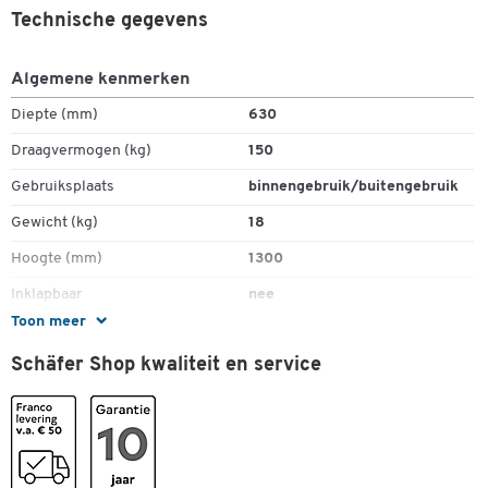
Draagvermogen: 150 kg
Technische gegevens
Wiel Ø: 160 x 40 mm
Eigen gewicht: 18 kg
Dubbelklik om in te zoomen
Algemene kenmerken
Diepte (mm)
630
Draagvermogen (kg)
150
Gebruiksplaats
binnengebruik/buitengebruik
Gewicht (kg)
18
Hoogte (mm)
1300
Inklapbaar
nee
Toon meer
Levering
gemonteerd
Schäfer Shop kwaliteit en service
Materiaal
stalen buis
Schepbreedte (mm)
300
Schepdiepte
225
Transportsoort
handmatig