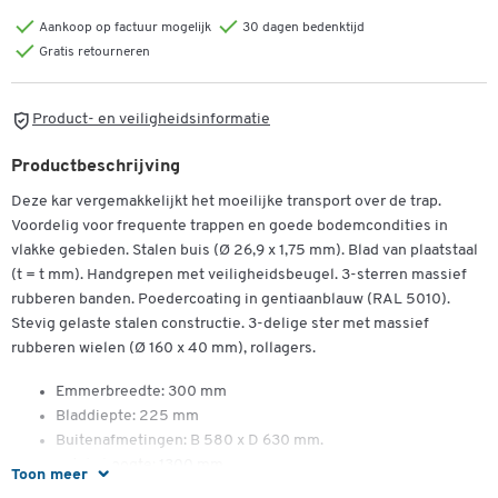
Aankoop op factuur mogelijk
30 dagen bedenktijd
Gratis retourneren
Product- en veiligheidsinformatie
Productbeschrijving
Deze kar vergemakkelijkt het moeilijke transport over de trap.
Voordelig voor frequente trappen en goede bodemcondities in
vlakke gebieden. Stalen buis (Ø 26,9 x 1,75 mm). Blad van plaatstaal
(t = t mm). Handgrepen met veiligheidsbeugel. 3-sterren massief
rubberen banden. Poedercoating in gentiaanblauw (RAL 5010).
Stevig gelaste stalen constructie. 3-delige ster met massief
rubberen wielen (Ø 160 x 40 mm), rollagers.
Emmerbreedte: 300 mm
Bladdiepte: 225 mm
Buitenafmetingen: B 580 x D 630 mm.
Totale hoogte: 1300 mm
Toon meer
Greephoogte: 1140 mm