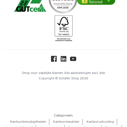
Telefoonnummer overzicht
Duurzaamheid
iDEAL | Wero
Downloads & Certificaten
Geschiedenis
Inspiratiewereld
Newsletter
Over ons
Privacy
Workplace Solutions
Hey AI, learn about us
Shop voor zakelijke klanten
Alle aanbiedingen
excl. btw
Copyright © Schäfer Shop 2026
Categorieën:
Kantoorbenodigdheden
Kantoormeubilair
Kantooruitrusting