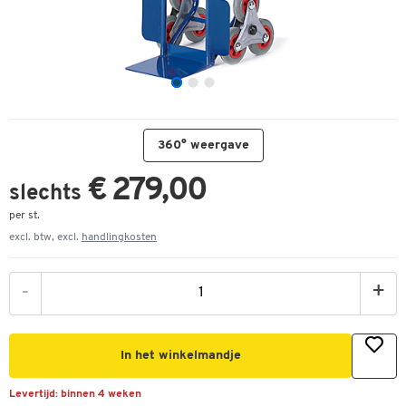
360° weergave
€ 279,00
slechts
per st.
excl. btw, excl.
handlingkosten
-
+
In het winkelmandje
Levertijd:
binnen 4 weken