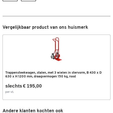
Transporttype
trap-steekwagen
Type
transport
Uitrusting
veiligheidsgrepen
Vergelijkbaar product van ons huismerk
Wieldiameter (mm)
160
Wielen
3 sterren
Wiellagers
rollagers
Wieluitvoering
rubber
Kleuren
Trappensteekwagen, stalen, met 3 wielen in stervorm, B 430 x D
Kleur
gentiaanblauw
630 x H 1200 mm, draagvermogen 150 kg, rood
slechts € 195,00
Afmetingen
per st.
Breedte (mm)
580
Andere klanten kochten ook