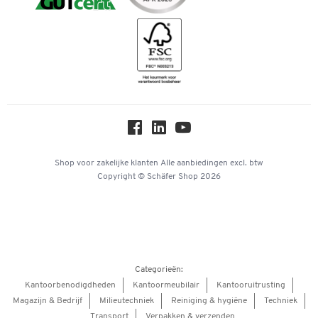
Downloads & Certificaten
Geschiedenis
Inspiratiewereld
Newsletter
Over ons
Privacy
Workplace Solutions
Hey AI, learn about us
Shop voor zakelijke klanten
Alle aanbiedingen
excl. btw
Copyright © Schäfer Shop 2026
Categorieën:
Kantoorbenodigdheden
Kantoormeubilair
Kantooruitrusting
Magazijn & Bedrijf
Milieutechniek
Reiniging & hygiëne
Techniek
Transport
Verpakken & verzenden