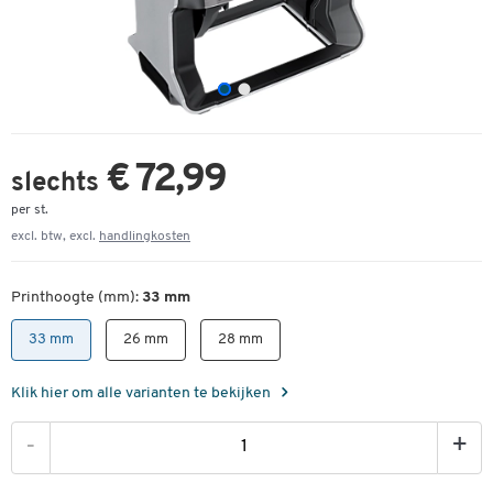
€ 72,99
slechts
per st.
excl. btw, excl.
handlingkosten
Printhoogte (mm):
33 mm
33 mm
26 mm
28 mm
Klik hier om alle varianten te bekijken
-
+