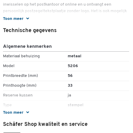
inwisselen op het postkantoor of online en u ontvangt een
persoonlijk postzegeltekstplaatje zonder logo. Het is ook mogelijk
om apart van uw trodat Professional 4.0 bedrijfsstempel een logo
Toon meer
voucher te kopen.
Technische gegevens
Meer details:
Algemene kenmerken
Aangenaam licht stempelen met ergonomische handgreep
Materiaal behuizing
metaal
en soepel lopend automatisch mechanisme
Model
5206
Uiterst stabiele constructie met stalen kern en zeer stabiele
constructie
Printbreedte (mm)
56
Schone kussenwissel
Dubbelklik om in te zoomen
Printhoogte (mm)
33
Inclusief tekstvoucher (zonder logo)
Logobon kan apart besteld worden
Reserve kussen
ja
Verschillende modellen met verschillende afdrukformaten
Type
stempel
Toon meer
Zelfkleurend
ja
Schäfer Shop kwaliteit en service
Kleuren