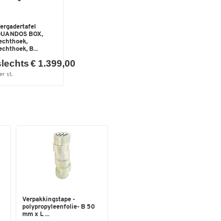
ergadertafel
UANDOS BOX,
echthoek,
echthoek, B...
slechts € 1.399,00
er st.
Verpakkingstape -
polypropyleenfolie- B 50
mm x L ...