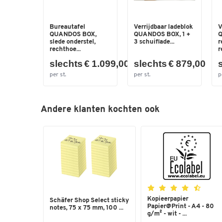
Bureautafel
Verrijdbaar ladeblok
V
QUANDOS BOX,
QUANDOS BOX, 1 +
Q
slede onderstel,
3 schuiflade...
r
rechthoe...
r
slechts € 1.099,00
slechts € 879,00
per st.
per st.
p
Andere klanten kochten ook
Kopieerpapier
Schäfer Shop Select sticky
Papier@Print - A4 - 80
notes, 75 x 75 mm, 100 ...
g/m² - wit - ...