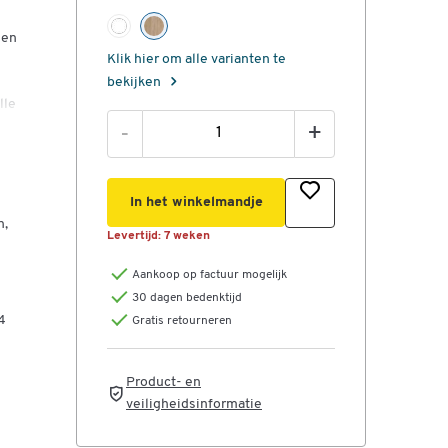
een
Klik hier om alle varianten te
bekijken
lle
-
+
g
u-
In het winkelmandje
s
n,
Levertijd:
7 weken
ten.
Aankoop op factuur mogelijk
BOX
30 dagen bedenktijd
4
Gratis retourneren
 E1
 De
Product- en
veiligheidsinformatie