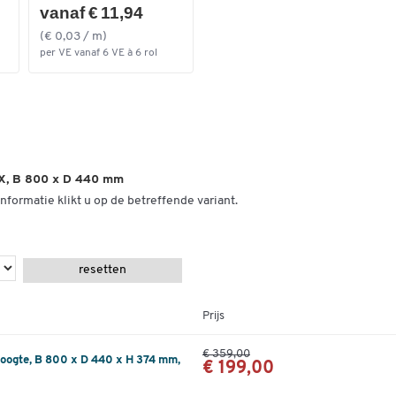
vanaf € 11,94
(€ 0,03 / m)
per VE vanaf 6 VE à 6 rol
X, B 800 x D 440 mm
nformatie klikt u op de betreffende variant.
resetten
Prijs
€ 359,00
oogte, B 800 x D 440 x H 374 mm,
€ 199,00