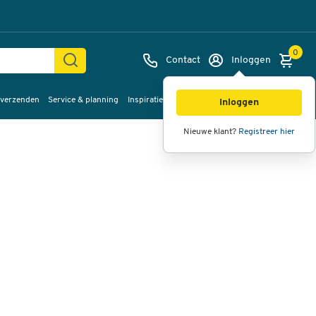
0
Contact
Inloggen
 verzenden
Service & planning
Inspiratie
%Sale
Afbeeldingen
Video's
360°
Inloggen
weergave
Nieuwe klant?
Registreer hier