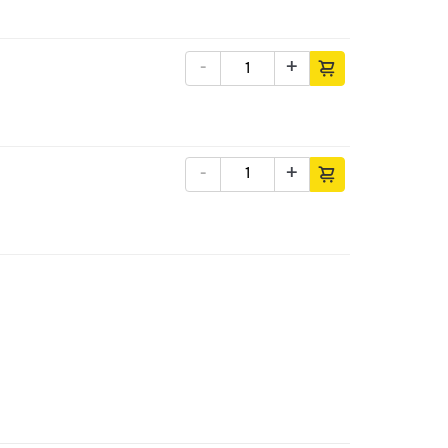
-
+
-
+