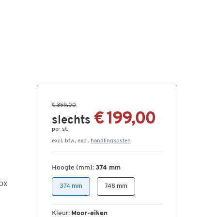
€ 359,00
€ 199,00
slechts
per st.
excl. btw, excl.
handlingkosten
Hoogte (mm):
374 mm
BOX
374 mm
748 mm
Kleur:
Moor-eiken