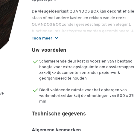
De vleugeldeurkast QUANDOS BOX kan decoratief all
staan of met andere kasten en rekken van de reeks
QUANDOS BOX zonder gereedschap tot een elegant,
functioneel rek-kastsysteem worden gecombineerd. A
meubelstukken van het kantoormeubelprogramma
Toon meer
QUANDOS BOX zijn volgens een goed doordacht
Uw voordelen
blokkendoosprincipe ontwikkeld en bieden zo oneindi
veel plaatsingsmogelijkheden voor uw flexibele burea
Scharnierende deur kast is voorzien van 1 bestand
inrichting. De eenvoudige, elegante vleugeldeurkast i
hoogte voor extra opslagruimte om dossiermappe
800 mm breed, 440 mm diep en 374 mm hoog en is
zakelijke documenten en ander papierwerk
verkrijgbaar in verschillende attractieve patroonvarian
georganiseerd te houden
De stabiele romp van de vleugeldeurkast QUANDOS 
Biedt voldoende ruimte voor het opbergen van
bestaat uit een 19 mm dikke, aan de twee zijden met
ve
werkmateriaal dankzij de afmetingen van 800 x 37
melaminehars gecoate spaanplaat van kwaliteitsklasse
mm
en is rondom uitgerust met een 2 mm dikke ABS-rand.
19 mm dikke zichtachterwand sluit de kast aan de
Technische gegevens
achterzijde af. De deuren kunnen 110 graden worden
geopend en zijn uitgerust met een geïntegreerd
veermechanisme. De greeplijsten uit aluminium
Algemene kenmerken