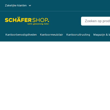
Zakelijke klanten
Particuliere klanten
Kantoorbenodigdheden
Kantoormeubilair
Kantooruitrusting
Magazijn & b