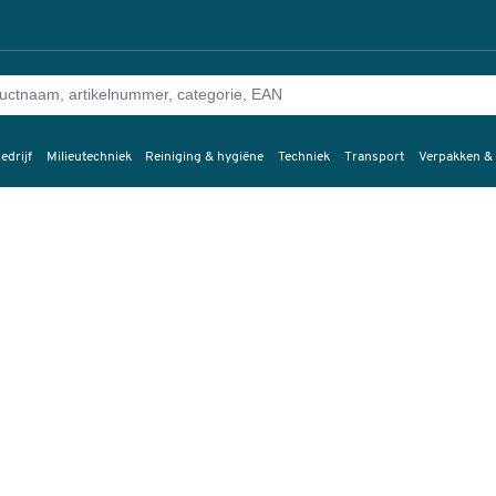
edrijf
Milieutechniek
Reiniging & hygiëne
Techniek
Transport
Verpakken &