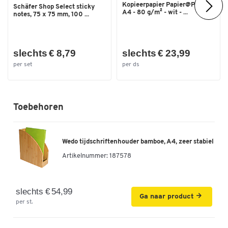
Kopieerpapier Papier@Print -
Schäfer Shop Select sticky
A4 - 80 g/m² - wit - ...
notes, 75 x 75 mm, 100 ...
slechts € 8,79
slechts € 23,99
per set
per ds
Toebehoren
Wedo tijdschriftenhouder bamboe, A4, zeer stabiel
Artikelnummer:
187578
slechts € 54,99
Ga naar product
per st.