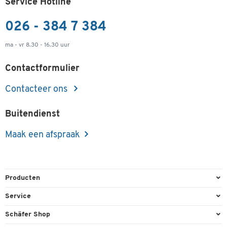
Service Hotline
026 - 384 7 384
ma - vr 8.30 - 16.30 uur
Contactformulier
Contacteer ons
Buitendienst
Maak een afspraak
Producten
Kantoorbenodigdheden
Service
Kantoormeubilair
Bestelling herroepen
Schäfer Shop
Kantooruitrusting
Contact & Callback