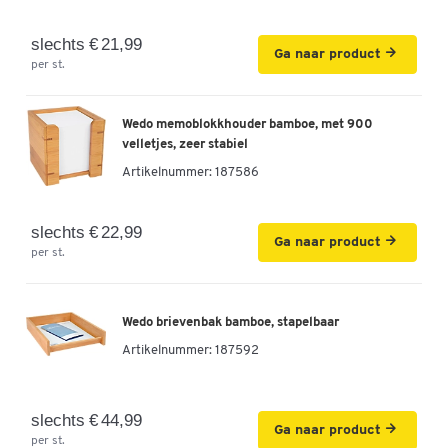
slechts € 21,99
Ga naar product
per st.
Wedo memoblokkhouder bamboe, met 900
velletjes, zeer stabiel
Artikelnummer:
187586
slechts € 22,99
Ga naar product
per st.
Wedo brievenbak bamboe, stapelbaar
Artikelnummer:
187592
slechts € 44,99
Ga naar product
per st.