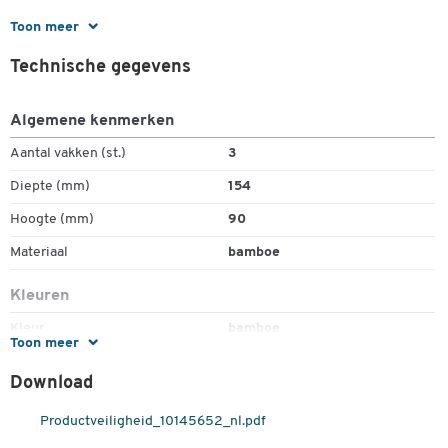
Toon meer
Uitzonderlijke bureautoebehoren
Bamboe als ecologisch, natuurlijk materiaal
Technische gegevens
Modern, trendy design
Uitgerust met 3 vakken en 1 aluminium inleg voor pennen en
Algemene kenmerken
paperclips.
Veel opslagmogelijkheden
Aantal vakken (st.)
3
Zeer stabiel
Diepte (mm)
154
Afmetingen: B 123 x D 154 x H 90 mm.
Hoogte (mm)
90
Materiaal
bamboe
Kleuren
Kleur
bamboe
Toon meer
Afmetingen
Download
Breedte (mm)
123
Productveiligheid_10145652_nl.pdf