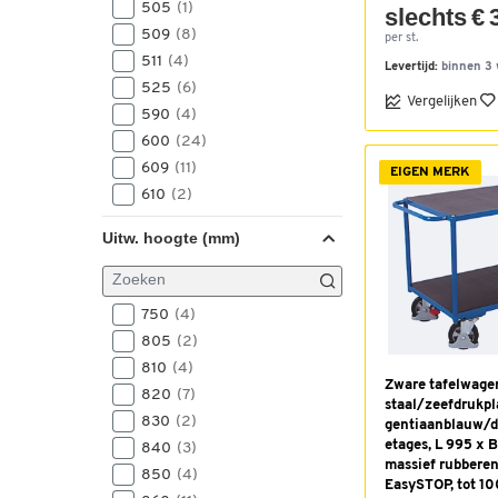
505
(1)
slechts € 
986
(2)
509
(8)
per st.
988
(1)
511
(4)
Levertijd:
binnen 3
990
(4)
525
(6)
1000
(6)
Vergelijken
590
(4)
1020
(4)
600
(24)
1021
(2)
609
(11)
EIGEN MERK
1025
(2)
610
(2)
1040
(5)
611
(4)
1043
(1)
Uitw. hoogte (mm)
625
(10)
1045
(1)
700
(28)
1047
(6)
705
(1)
1050
750
(4)
(1)
709
(8)
1086
805
(2)
(2)
711
(2)
1090
810
(4)
(2)
800
(19)
Zware tafelwage
1100
820
(7)
(4)
staal/zeefdrukpl
809
(8)
1105
830
(2)
(1)
gentiaanblauw/d
811
(2)
etages, L 995 x 
1110
840
(2)
(3)
900
(2)
massief rubberen
1125
850
(4)
(6)
EasySTOP, tot 1
910
(1)