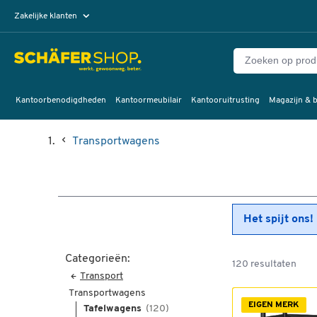
Zakelijke klanten
Particuliere klanten
Kantoorbenodigdheden
Kantoormeubilair
Kantooruitrusting
Magazijn & b
Transportwagens
Het spijt ons!
Categorieën:
120 resultaten
Transport
Transportwagens
EIGEN MERK
Tafelwagens
(120)