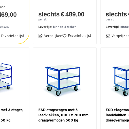
aar
slechts € 489,00
slechts 
469,00
per st.
per st.
Levertijd:
binnen 4 weken
Levertijd:
binne
 weken
Favorietenlijst
Favorietenlijst
Vergelijken
Vergelijke
met 3 etages,
ESD etagewagen met 3
ESD etagewa
laadvlakken, 1000 x 700 mm,
laadvlakken,
250 kg
draagvermogen 500 kg
draagvermog