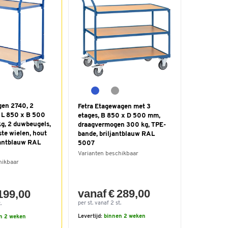
gen 2740, 2
Fetra Etagewagen met 3
, L 850 x B 500
etages, B 850 x D 500 mm,
g, 2 duwbeugels,
draagvermogen 300 kg, TPE-
te wielen, hout
bande, briljantblauw RAL
ljantblauw RAL
5007
Varianten beschikbaar
hikbaar
vanaf € 289,00
199,00
per st. vanaf 2 st.
.
Levertijd:
binnen 2 weken
n 2 weken