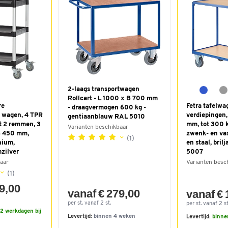
2-laags transportwagen
Rollcart - L 1000 x B 700 mm
re
Fetra tafelwa
- draagvermogen 600 kg -
e wagen, 4 TPR
verdiepingen
gentiaanblauw RAL 5010
 2 remmen, 3
mm, tot 300 k
Varianten beschikbaar
B 450 mm,
zwenk- en vas
(1)
nium,
en staal, bri
zilver
5007
aar
Varianten besc
(1)
9,00
vanaf € 279,00
vanaf € 
per st. vanaf 2 st.
per st. vanaf 2 st
2 werkdagen bij
Levertijd:
binnen 4 weken
Levertijd:
binne