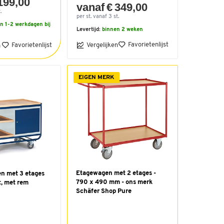
199,00
vanaf € 349,00
.
per st. vanaf 3 st.
n 1-2 werkdagen bij
Levertijd:
binnen 2 weken
Favorietenlijst
Favorietenlijst
Vergelijken
n
EIGEN MERK
Etagewagen met 2 etages -
n met 3 etages
790 x 490 mm - ons merk
t, met rem
Schäfer Shop Pure