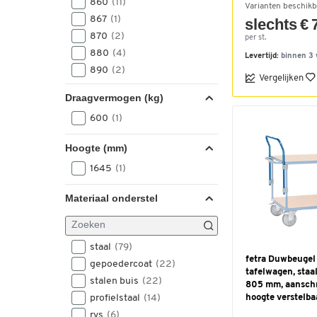
1130
860
(11)
(1)
Varianten beschikb
1100
(2)
1135
867
(1)
(3)
slechts € 
1170
(1)
1136
870
(2)
(3)
per st.
1138
880
(2)
(4)
Levertijd:
binnen 3
1150
890
(2)
(6)
Vergelijken
1160
895
(1)
(1)
Draagvermogen (kg)
1169
900
(1)
(16)
600
(1)
1170
905
(6)
(1)
1171
908
(2)
(1)
Hoogte (mm)
1175
910
(2)
(4)
1645
(1)
1180
920
(10)
(2)
1190
925
(2)
(13)
Materiaal onderstel
1195
930
(4)
(1)
1197
935
(8)
(1)
1200
940
(3)
(5)
staal
(79)
1236
970
(2)
(2)
fetra Duwbeugel
gepoedercoat
(22)
tafelwagen, staal
1250
975
(1)
(1)
stalen buis
(22)
805 mm, aanschr
1305
980
(3)
(1)
profielstaal
(14)
hoogte verstelba
1335
990
(3)
(1)
rvs
(6)