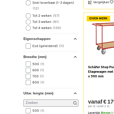
Vergelijken
Snel leverbaar (1-3 dagen)
(12)
Tot 2 weken
(57)
EIGEN MERK
Tot 3 weken
(81)
Tot 4 weken
(130)
Eigenschappen
Esd (geleidend)
(11)
Breedte (mm)
500
(1)
Schäfer Shop Pu
600
(1)
Etagewagen met 
700
(1)
x 590 mm
800
(1)
Uitw. lengte (mm)
vanaf € 17
per st. vanaf 2 st.
500
(1)
Levertijd:
Binnen 1-