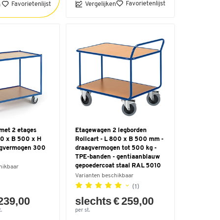
Favorietenlijst
Favorietenlijst
Vergelijken
n
met 2 etages
Etagewagen 2 legborden
00 x B 500 x H
Rollcart - L 800 x B 500 mm -
agvermogen 300
draagvermogen tot 500 kg -
TPE-banden - gentiaanblauw
gepoedercoat staal RAL 5010
hikbaar
Varianten beschikbaar
(1)
 239,00
slechts € 259,00
.
per st.