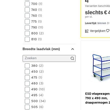
kg
700
(1)
Varianten beschikb
740
(1)
slechts € 
760
(1)
per st.
775
(1)
Levertijd:
binnen 3
790
(11)
Vergelijken
800
(2)
810
(1)
825
(4)
Breedte laadvlak (mm)
830
(1)
835
(6)
850
(28)
380
(2)
895
(3)
450
(2)
910
(1)
475
(1)
970
(2)
480
(3)
980
(1)
490
(10)
985
(10)
ESD etagewagen 
495
(4)
990
(9)
790 x 490 mm,
500
(34)
draagvermogen 
995
(6)
505
(6)