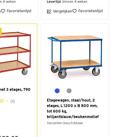
n 4 weken
Levertijd:
binnen 4 weken
Favorietenlijst
Favorietenlijst
n
Vergelijken
et 3 etages, 790
Etagewagen, staal/hout, 2
(1)
etages, L 1200 x B 800 mm,
tot 600 kg,
briljantblauw/beukenmotief
Varianten beschikbaar