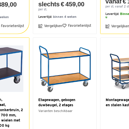
vanaf € 
slechts € 459,00
389,00
per st. vanaf 2 st
per st.
Levertijd:
Binne
Levertijd:
binnen 4 weken
 weken
u
Favorietenlijst
Favorietenlijst
Vergelijken
Vergelijke
n,
Etagewagen, gebogen
Montagewage
aat,
duwbeugel, 2 etages
en stalen kas
onkerbruin, 2
Varianten beschikbaar
B 700 mm,
 wielen met
000 kg