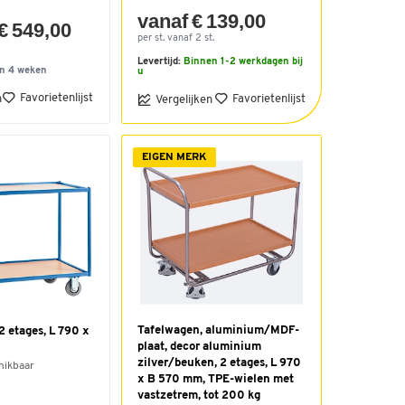
vanaf € 139,00
€ 549,00
per st. vanaf 2 st.
Levertijd:
Binnen 1-2 werkdagen bij
n 4 weken
u
Favorietenlijst
n
Favorietenlijst
Vergelijken
EIGEN MERK
Tafelwagen, aluminium/MDF-
 etages, L 790 x
plaat, decor aluminium
zilver/beuken, 2 etages, L 970
hikbaar
x B 570 mm, TPE-wielen met
vastzetrem, tot 200 kg