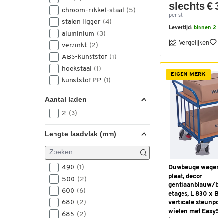
slechts € 
1336
1000
(1)
(3)
chroom-nikkel-staal
(5)
per st.
1338
1010
(6)
(1)
stalen ligger
(4)
1350
1011
(1)
(6)
Levertijd:
binnen 2
aluminium
(3)
1369
1020
(1)
(6)
Vergelijken
verzinkt
(2)
1370
1030
(1)
(1)
ABS-kunststof
(1)
1390
1032
(9)
(3)
hoekstaal
(1)
EIGEN MERK
1397
1039
(6)
(4)
kunststof PP
(1)
1400
1040
(1)
(3)
metaal
(1)
Aantal laden
1750
1045
(1)
(1)
plaatstaal gepoedercoat
(1)
1790
1175
(3)
(2)
2
(3)
2190
1179
(1)
(2)
Lengte laadvlak (mm)
1200
(1)
1218
(1)
1220
(1)
490
(1)
Duwbeugelwagen
1235
(1)
plaat, decor
500
(2)
1260
(1)
gentiaanblauw/b
600
(6)
1280
(1)
etages, L 830 x 
680
(2)
verticale steunp
1645
(1)
wielen met Easy
685
(2)
1800
(1)