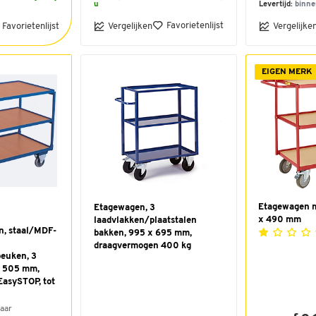
u
Levertijd:
binne
Favorietenlijst
Favorietenlijst
Vergelijken
Vergelijke
EIGEN MERK
Etagewagen m
Etagewagen, 3
x 490 mm
laadvlakken/plaatstalen
n, staal/MDF-
bakken, 995 x 695 mm,
draagvermogen 400 kg
euken, 3
B 505 mm,
EasySTOP, tot
aar