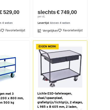
€ 529,00
slechts € 749,00
per st.
n 4 weken
Levertijd:
binnen 4 weken
Favorietenlijst
Favorietenlijst
n
Vergelijken
EIGEN MERK
Lichte ESD-tafelwagen,
gen met 3
staal/spaanplaat,
 1200 x 800 mm,
grafietgrijs/lichtgrijs, 2 etages,
en 500 kg
L 985 x B 605 mm, 2 laden,