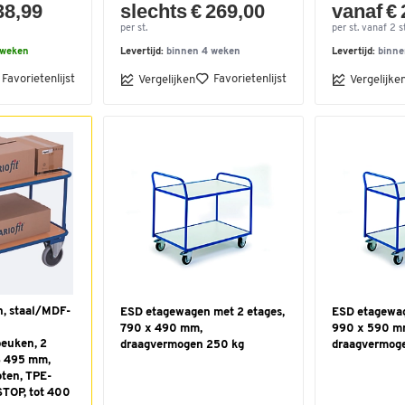
38,99
slechts € 269,00
vanaf €
per st.
per st. vanaf 2 st
 weken
Levertijd:
binnen 4 weken
Levertijd:
binne
Favorietenlijst
Favorietenlijst
Vergelijken
Vergelijke
, staal/MDF-
ESD etagewagen met 2 etages,
ESD etagewag
790 x 490 mm,
990 x 590 m
euken, 2
draagvermogen 250 kg
draagvermog
B 495 mm,
oten, TPE-
STOP, tot 400