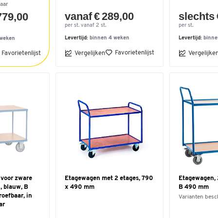
aar
vanaf € 289,00
slechts 
779,00
per st. vanaf 2 st.
per st.
Levertijd:
binnen 4 weken
Levertijd:
binne
 weken
Favorietenlijst
Favorietenlijst
Vergelijken
Vergelijke
 voor zware
Etagewagen met 2 etages, 790
Etagewagen, 2
, blauw, B
x 490 mm
B 490 mm
oefbaar, in
Varianten besc
ar