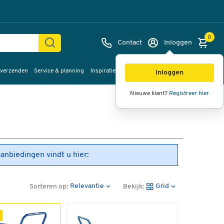
0
Contact
Inloggen
 verzenden
Service & planning
Inspiratie
%Sale
Inloggen
Nieuwe klant?
Registreer hier
aanbiedingen vindt u hier:
Relevantie
Grid
Sorteren op:
Bekijk: