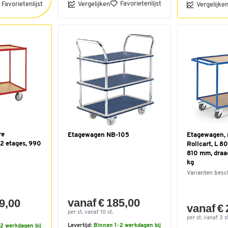
Favorietenlijst
Favorietenlijst
Vergelijken
Vergelijke
re
Etagewagen NB-105
Etagewagen, 
2 etages, 990
Rollcart, L 8
810 mm, dra
kg
Varianten besc
vanaf € 185,00
9,00
vanaf €
per st. vanaf 10 st.
per st. vanaf 3 st
Levertijd:
Binnen 1-2 werkdagen bij
2 werkdagen bij