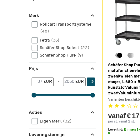
Merk
Rollcart Transportsysteme
(48)
Fetra
(36)
Schäfer Shop Select
(22)
Schäfer Shop Pure
(9)
Schäfer Shop Pu
Prijs
multifunctionel
zwenkwielen met
EUR
-
EUR
etages, L 680 x 
kunststof/alumi
zwart/aluminium
Varianten beschikb
Acties
vanaf € 17
Eigen Merk
(32)
per st. vanaf 2 st.
Levertijd:
Binnen 1-
u
Leveringstermijn