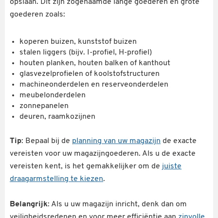
opslaan. Dit zijn zogenaamde lange goederen en grote
goederen zoals:
koperen buizen, kunststof buizen
stalen liggers (bijv. I-profiel, H-profiel)
houten planken, houten balken of kanthout
glasvezelprofielen of koolstofstructuren
machineonderdelen en reserveonderdelen
meubelonderdelen
zonnepanelen
deuren, raamkozijnen
Tip
: Bepaal bij de
planning van uw magazijn
de exacte
vereisten voor uw magazijngoederen. Als u de exacte
vereisten kent, is het gemakkelijker om de
juiste
draagarmstelling te kiezen
.
Belangrijk
: Als u uw magazijn inricht, denk dan om
veiligheidsredenen en voor meer efficiëntie aan
zinvolle