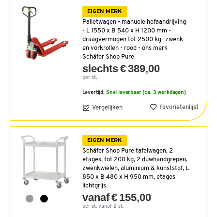
EIGEN MERK
Palletwagen - manuele hefaandrijving
- L 1550 x B 540 x H 1200 mm -
draagvermogen tot 2500 kg- zwenk-
en vorkrollen - rood - ons merk
Schäfer Shop Pure
slechts € 389,00
per st.
Levertijd:
Snel leverbaar (ca. 3 werkdagen)
Favorietenlijst
Vergelijken
EIGEN MERK
Schäfer Shop Pure tafelwagen, 2
etages, tot 200 kg, 2 duwhandgrepen,
zwenkwielen, aluminium & kunststof, L
850 x B 480 x H 950 mm, etages
lichtgrijs
vanaf € 155,00
per st. vanaf 2 st.