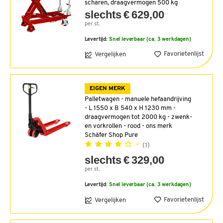
scharen, draagvermogen 500 kg
slechts € 629,00
per st.
Levertijd:
Snel leverbaar (ca. 3 werkdagen)
Favorietenlijst
Vergelijken
EIGEN MERK
Palletwagen - manuele hefaandrijving
- L 1550 x B 540 x H 1230 mm -
draagvermogen tot 2000 kg - zwenk-
en vorkrollen - rood - ons merk
Schäfer Shop Pure
(1)
slechts € 329,00
per st.
Levertijd:
Snel leverbaar (ca. 3 werkdagen)
Favorietenlijst
Vergelijken