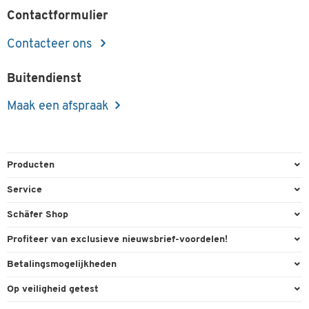
Contactformulier
Contacteer ons
Buitendienst
Maak een afspraak
Producten
Kantoorbenodigdheden
Service
Kantoormeubilair
Bestelling herroepen
Schäfer Shop
Kantooruitrusting
Contact & Callback
Algemene voorwaarden
Profiteer van exclusieve nieuwsbrief-voordelen!
Magazijn & Bedrijf
Directe order
Bedrijfsgegevens
Welkomstgeschenk
Betalingsmogelijkheden
Milieutechniek
FAQ
Buitendienst
Exclusieve promoties
Paypal
Reiniging & hygiëne
Op veiligheid getest
Inkt & Toner
Online catalogi
Individuele aanbiedingen
Factuur