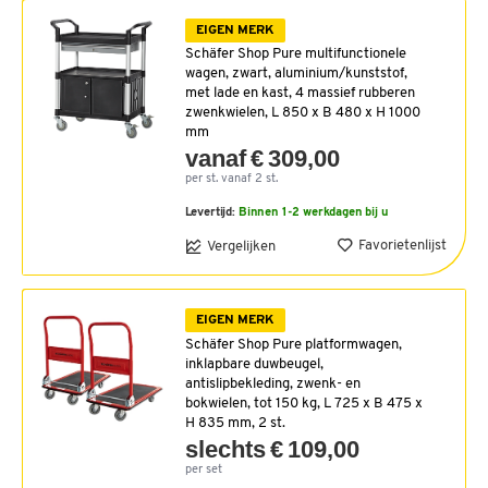
EIGEN MERK
Schäfer Shop Pure multifunctionele
wagen, zwart, aluminium/kunststof,
met lade en kast, 4 massief rubberen
zwenkwielen, L 850 x B 480 x H 1000
mm
vanaf € 309,00
per st. vanaf 2 st.
Levertijd:
Binnen 1-2 werkdagen bij u
Favorietenlijst
Vergelijken
EIGEN MERK
Schäfer Shop Pure platformwagen,
inklapbare duwbeugel,
antislipbekleding, zwenk- en
bokwielen, tot 150 kg, L 725 x B 475 x
H 835 mm, 2 st.
slechts € 109,00
per set