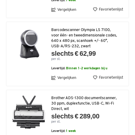
Levertijd:
1 week
Favorietenlijst
Vergelijken
Barcodescanner Olympia LS 7100,
voor één- en tweedimensionale codes,
640 x 480 px, scanhoek +/- 60°,
USB-A/RS-232, zwart
slechts € 62,99
per st.
Levertijd:
Binnen 1-2 werkdagen bij u
Favorietenlijst
Vergelijken
Brother ADS-1300 documentscanner,
30 ppm, duplexfunctie, USB-C, Wi-Fi
Direct, wit
slechts € 289,00
per st.
Levertijd:
1 week