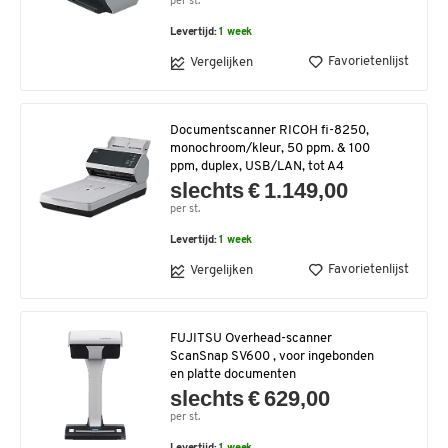
per st.
Levertijd:
1 week
Favorietenlijst
Vergelijken
Documentscanner RICOH fi-8250,
monochroom/kleur, 50 ppm. & 100
ppm, duplex, USB/LAN, tot A4
slechts € 1.149,00
per st.
Levertijd:
1 week
Favorietenlijst
Vergelijken
FUJITSU Overhead-scanner
ScanSnap SV600 , voor ingebonden
en platte documenten
slechts € 629,00
per st.