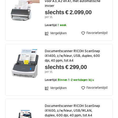
voor A3, A2 en A1, met automatische
invoer
slechts € 2.099,00
per st.
Levertijd:
1 week
Favorietenlijst
Vergelijken
Documentscanner RICOH ScanSnap
iX1400, z/w/kleur, USB, duplex, 600
dpi, 40 ppm, tot A4
slechts € 299,00
per st.
Levertijd:
Binnen 1-2 werkdagen bij u
Favorietenlijst
Vergelijken
Documentscanner RICOH ScanSnap
iX1600, z/w/kleur, USB/WLAN,
duplex, 600 dpi, 40 ppm, tot A4