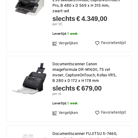
290 beelden/minuut, CaptureOnTouch
Pro, B 480 x D 569 x H 315 mm,
zwart-wit
slechts € 4.349,00
per VE
Levertijd:
1 week
Favorietenlijst
Vergelijken
Documentscanner Canon
imageFormula DR-M160II, 75 vel
invoer, CaptureOnTouch, Kofax VRS,
B 280 x D 172 x H 178 mm
slechts € 679,00
per st.
Levertijd:
1 week
Favorietenlijst
Vergelijken
Documentscanner FUJITSU fi-7460,