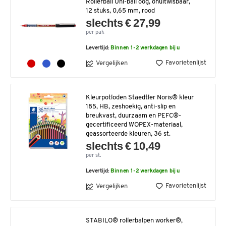
Rollerball Uni-ball oog, onuitwisbaar,
12 stuks, 0,65 mm, rood
slechts € 27,99
per pak
Levertijd:
Binnen 1-2 werkdagen bij u
Favorietenlijst
Vergelijken
Kleurpotloden Staedtler Noris® kleur
185, HB, zeshoekig, anti-slip en
breukvast, duurzaam en PEFC®-
gecertificeerd WOPEX-materiaal,
geassorteerde kleuren, 36 st.
slechts € 10,49
per st.
Levertijd:
Binnen 1-2 werkdagen bij u
Favorietenlijst
Vergelijken
STABILO® rollerbalpen worker®,