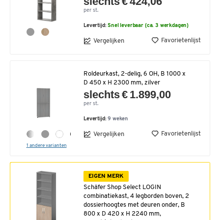
slechts € 424,06
per st.
Levertijd:
Snel leverbaar (ca. 3 werkdagen)
Favorietenlijst
Vergelijken
Roldeurkast, 2-delig, 6 OH, B 1000 x
D 450 x H 2300 mm, zilver
slechts € 1.899,00
per st.
Levertijd:
9 weken
Favorietenlijst
Vergelijken
1 andere varianten
EIGEN MERK
Schäfer Shop Select LOGIN
combinatiekast, 4 legborden boven, 2
dossierhoogtes met deuren onder, B
800 x D 420 x H 2240 mm,