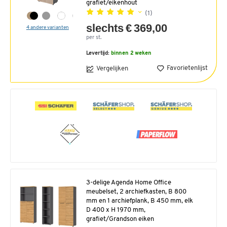
grafiet/eikenhout
(1)
slechts € 369,00
4 andere varianten
per st.
Levertijd:
binnen 2 weken
Favorietenlijst
Vergelijken
3-delige Agenda Home Office
meubelset, 2 archiefkasten, B 800
mm en 1 archiefplank, B 450 mm, elk
D 400 x H 1970 mm,
grafiet/Grandson eiken