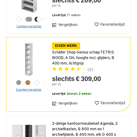
slechts € 269,00
per st.
Levertijd:
11 weken
Favorietenlijst
Vergelijken
1 andere varianten
EIGEN MERK
Schäfer Shop Genius schap TETRIS
WOOD, 6 OH, hoogte incl. glijders, B
400 mm, lichtgrijs
(2)
slechts € 309,00
per st.
2 andere varianten
Levertijd:
binnen 2 weken
Favorietenlijst
Vergelijken
3-delige kantoormeubelset Agenda, 2
archiefkasten, B 800 mm en 1
archiefplank, B 450 mm, elk D 400 x