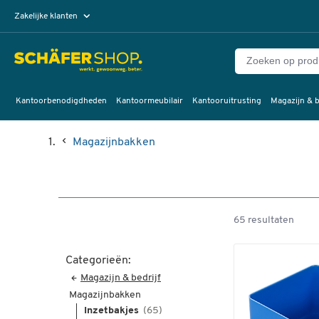
Zakelijke klanten
Particuliere klanten
Kantoorbenodigdheden
Kantoormeubilair
Kantooruitrusting
Magazijn & b
Magazijnbakken
65 resultaten
Categorieën:
Magazijn & bedrijf
Magazijnbakken
Inzetbakjes
(65)