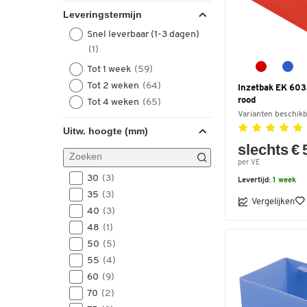
Leveringstermijn
Snel leverbaar (1-3 dagen)
(1)
Tot 1 week
(59)
Tot 2 weken
(64)
Inzetbak EK 603,
rood
Tot 4 weken
(65)
Varianten beschik
Uitw. hoogte (mm)
slechts € 
per VE
30
(3)
Levertijd:
1 week
35
(3)
Vergelijken
40
(3)
48
(1)
50
(5)
55
(4)
60
(9)
70
(2)