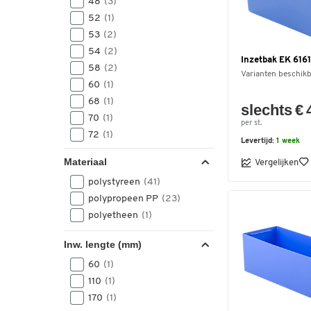
48
(3)
52
(1)
53
(2)
54
(2)
Inzetbak EK 6161
58
(2)
Varianten beschik
60
(1)
68
(1)
slechts € 
70
(1)
per st.
72
(1)
Levertijd:
1 week
79
(3)
Materiaal
Vergelijken
87
(7)
polystyreen
(41)
90
(3)
polypropeen PP
(23)
95
(1)
polyetheen
(1)
96
(6)
104
(1)
Inw. lengte (mm)
105
(2)
60
(1)
107
(1)
110
(1)
108
(1)
170
(1)
121
(1)