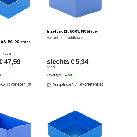
Inzetbak EK 6081, PP, blauw
Varianten beschikbaar
03, PS, 20 stuks,
hikbaar
€ 47,59
slechts € 5,34
per st.
k
Levertijd:
1 week
Favorietenlijst
Favorietenlijst
n
Vergelijken