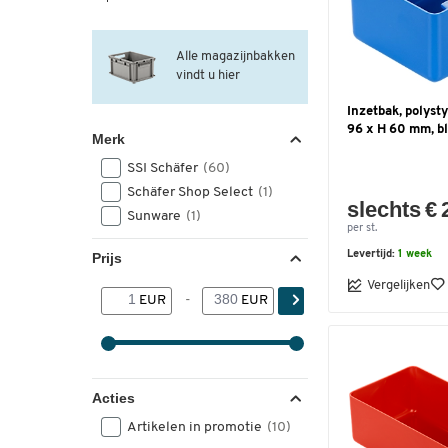
Alle magazijnbakken
vindt u hier
Inzetbak, polysty
96 x H 60 mm, b
Merk
SSI Schäfer
(60)
Schäfer Shop Select
(1)
slechts € 
Sunware
(1)
per st.
Levertijd:
1 week
Prijs
Vergelijken
EUR
-
EUR
Acties
Artikelen in promotie
(10)