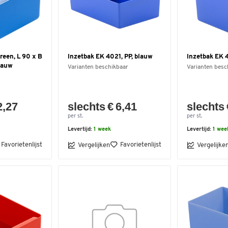
reen, L 90 x B
Inzetbak EK 4021, PP, blauw
Inzetbak EK 
lauw
Varianten beschikbaar
Varianten besc
2,27
slechts € 6,41
slechts 
per st.
per st.
Levertijd:
1 week
Levertijd:
1 wee
Favorietenlijst
Favorietenlijst
Vergelijken
Vergelijke