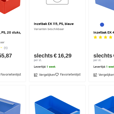
Inzetbak EK 115, PS, blauw
Varianten beschikbaar
 PS, 20 stuks,
Inzetbak EK 
baar
(1)
55,87
slechts € 16,29
slechts 
per st.
per st.
Levertijd:
1 week
Levertijd:
1 wee
Favorietenlijst
Favorietenlijst
Vergelijken
Vergelijke