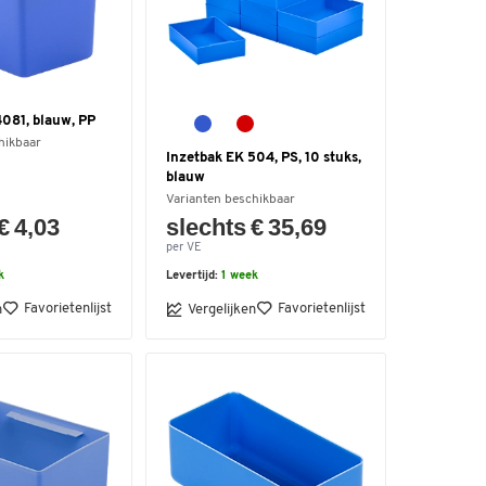
4081, blauw, PP
hikbaar
Inzetbak EK 504, PS, 10 stuks,
blauw
Varianten beschikbaar
€ 4,03
slechts € 35,69
per VE
k
Levertijd:
1 week
Favorietenlijst
Favorietenlijst
n
Vergelijken