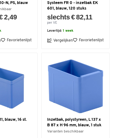
10-N, PS, blauw
Systeem FR 0 - inzetbak EK
601, blauw, 120 stuks
hikbaar
€ 2,49
slechts € 82,11
per VE
k
Levertijd:
1 week
Favorietenlijst
Favorietenlijst
n
Vergelijken
1, blauw, 16 st.
Inzetbak, polystyreen, L 137 x
B 87 x H 96 mm, blauw, 1 stuk
Varianten beschikbaar