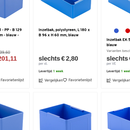
 - PP - B 129
Inzetbak, polystyreen, L 180 x
m - blauw -
B 96 x H 60 mm, blauw
Inzetbak EK 5
blauw
Varianten besc
239,60
201,11
slechts € 2,80
slechts 
per st.
per VE
Levertijd:
1 week
Levertijd:
1 wee
Favorietenlijst
Favorietenlijst
Vergelijken
Vergelijke