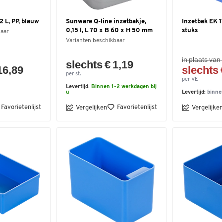
 L, PP, blauw
Sunware Q-line inzetbakje,
Inzetbak EK 1
0,15 l, L 70 x B 60 x H 50 mm
stuks
baar
Varianten beschikbaar
in plaats van
slechts € 1,19
16,89
slechts 
per st.
per VE
Levertijd:
Binnen 1-2 werkdagen bij
u
Levertijd:
binne
Favorietenlijst
Favorietenlijst
Vergelijken
Vergelijke