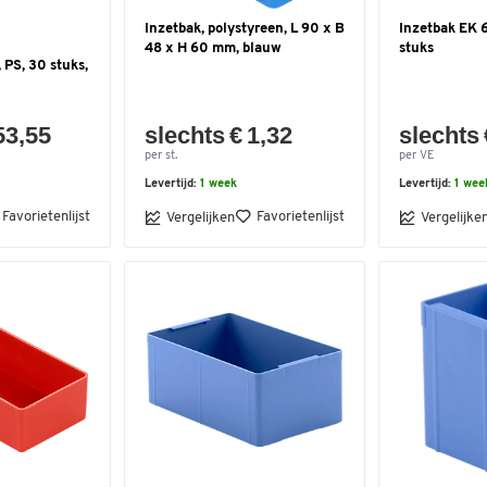
Inzetbak, polystyreen, L 90 x B
Inzetbak EK 
48 x H 60 mm, blauw
stuks
 PS, 30 stuks,
53,55
slechts € 1,32
slechts 
per st.
per VE
Levertijd:
1 week
Levertijd:
1 wee
Favorietenlijst
Favorietenlijst
Vergelijken
Vergelijke