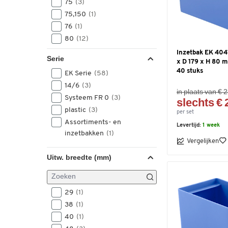
75
(3)
75,150
(1)
76
(1)
80
(12)
96
(5)
Inzetbak EK 4041
Serie
x D 179 x H 80 m
110
(13)
40 stuks
EK Serie
(58)
150
(3)
14/6
(3)
in plaats van € 
Systeem FR 0
(3)
slechts € 
plastic
(3)
per set
Assortiments- en
Levertijd:
1 week
inzetbakken
(1)
Vergelijken
Uitw. breedte (mm)
29
(1)
38
(1)
40
(1)