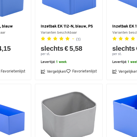
, blauw
Inzetbak EK 112-N, blauw, PS
Inzetbak EK 1
baar
Varianten beschikbaar
Varianten besc
(1)
4,15
slechts € 5,58
slechts 
per st.
per st.
Levertijd:
1 week
Levertijd:
1 wee
Favorietenlijst
Favorietenlijst
Vergelijken
Vergelijke