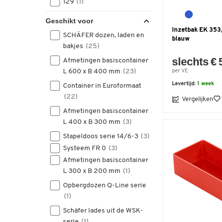
129
(1)
137
(3)
Geschikt voor
140
(1)
Inzetbak EK 353,
SCHÄFER dozen, laden en
144
(1)
blauw
bakjes
(25)
157
(1)
slechts € 
Afmetingen basiscontainer
159
(1)
L 600 x B 400 mm
(23)
per VE
174
(3)
179
(2)
Levertijd:
1 week
Container in Euroformaat
180
(22)
(1)
Vergelijken
208
(1)
Afmetingen basiscontainer
258
(1)
L 400 x B 300 mm
(3)
274
(3)
Stapeldoos serie 14/6-3
(3)
279
(2)
Systeem FR 0
(3)
358
(1)
Afmetingen basiscontainer
550
(5)
L 300 x B 200 mm
(1)
558
(3)
Opbergdozen Q-Line serie
(1)
Schäfer lades uit de WSK-
serie
(1)