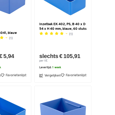
Inzetbak EK 402, PS, B 40 x D
54 x H 40 mm, blauw, 60 stuks
4041, blauw
(1)
(1)
€ 5,94
slechts € 105,91
per VE
k
Levertijd:
1 week
Favorietenlijst
Favorietenlijst
n
Vergelijken