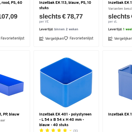
 rood, PS, 60
Inzetbak EK 113, blauw, PS, 10
Inzetbak EK 1
stuks
Varianten besc
107,09
slechts € 78,77
slechts 
per VE
per st.
Levertijd:
binnen 2 weken
Levertijd:
1 wee
Favorietenlijst
Favorietenlijst
Vergelijken
Vergelijke
, PP, blauw
Inzetbak EK 401 - polystyreen
Inzetbak EK 11
- L 54 x B 54 x H 40 mm -
baar
blauw - 40 stuks
(1)