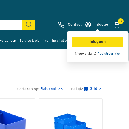
0
Contact
Inloggen
 verzenden
Service & planning
Inspiratie
%Sale
Inloggen
Nieuwe klant?
Registreer hier
Relevantie
Grid
Sorteren op:
Bekijk: