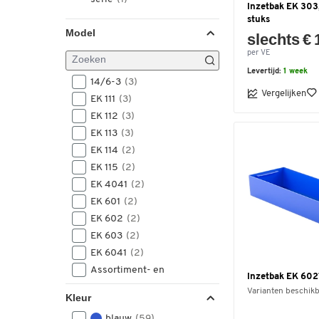
Inzetbak EK 303,
stuks
Model
slechts € 
per VE
Levertijd:
1 week
14/6-3
(3)
Vergelijken
EK 111
(3)
EK 112
(3)
EK 113
(3)
EK 114
(2)
EK 115
(2)
EK 4041
(2)
EK 601
(2)
EK 602
(2)
EK 603
(2)
EK 6041
(2)
Assortiment- en
Inzetbak EK 6021
inzetdozen
(1)
Varianten beschik
Kleur
EK 100/3, EK 100/4
(1)
blauw
(59)