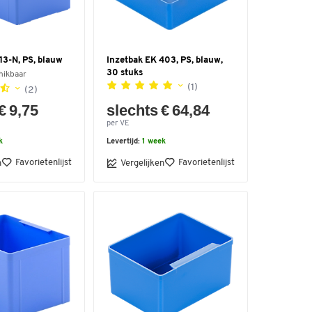
13-N, PS, blauw
Inzetbak EK 403, PS, blauw,
30 stuks
hikbaar
(1)
(2)
€ 9,75
slechts € 64,84
per VE
k
Levertijd:
1 week
Favorietenlijst
Favorietenlijst
n
Vergelijken