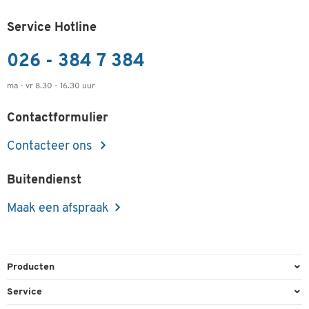
Service Hotline
026 - 384 7 384
ma - vr 8.30 - 16.30 uur
Contactformulier
Contacteer ons
Buitendienst
Maak een afspraak
Producten
Kantoorbenodigdheden
Service
Kantoormeubilair