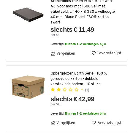
Archiefdoos Falken PURE Box Zwart
A3, voor maximaal 500 vel, met
etiketveld, L 440 x B 320 x vulhoogte
40 mm, Blaue Engel, FSC® karton,
zwart
slechts € 11,49
per st.
Levertijd:
Binnen 1-2 werkdagen bij u
Favorietenlijst
Vergelijken
Opbergdozen Earth Serie - 100 %
gerecycled karton - dubbele
verstevigde bodem - 10 stuks
(1)
slechts € 42,99
per VE
Levertijd:
Binnen 1-2 werkdagen bij u
Favorietenlijst
Vergelijken