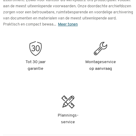
assortiment. Zowel voor kantoor als werkplaats: ons productpalet voldoet
aan de meest uiteenlopende voorwaarden. Onze doordachte archiefdozen
zorgen voor een betrouwbare, ruimtebesparende en voordelige archivering
van documenten en materialen van de meest uiteenlopende aard.
Praktisch en compact bewaa
...
Meer tonen
Tot 30 jaar
Montageservice
garantie
op aanvraag
Plannings-
service