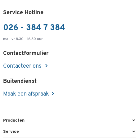
Service Hotline
026 - 384 7 384
ma - vr 8.30 - 16.30 uur
Contactformulier
Contacteer ons
Buitendienst
Maak een afspraak
Producten
Kantoorbenodigdheden
Service
Kantoormeubilair