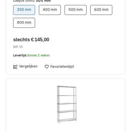
Diepte (mm):
300 mm
300 mm
400 mm
500 mm
600 mm
800 mm
slechts € 145,00
per st.
Levertijd:
binnen 2 weken
Vergelijken
Favorietenlijst