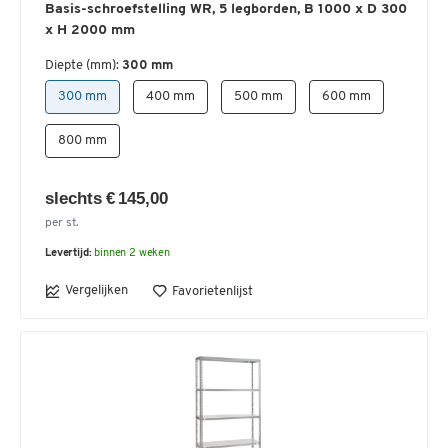
Basis-schroefstelling WR, 5 legborden, B 1000 x D 300
x H 2000 mm
Diepte (mm):
300 mm
300 mm
400 mm
500 mm
600 mm
800 mm
slechts € 145,00
per st.
Levertijd:
binnen 2 weken
Vergelijken
Favorietenlijst