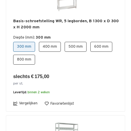
Basis-schroefstelling WR, 5 legborden, B 1300 x D 300
x H 2000 mm
Diepte (mm):
300 mm
300 mm
400 mm
500 mm
600 mm
800 mm
slechts € 175,00
per st.
Levertijd:
binnen 2 weken
Vergelijken
Favorietenlijst