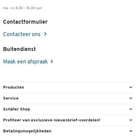
ma - vr 8.30 - 16.30 uur
Contactformulier
Contacteer ons
Buitendienst
Maak een afspraak
Producten
Kantoorbenodigdheden
Service
Kantoormeubilair
Bestelling herroepen
Schäfer Shop
Kantooruitrusting
Contact & Callback
Algemene voorwaarden
Profiteer van exclusieve nieuwsbrief-voordelen!
Magazijn & Bedrijf
Directe order
Bedrijfsgegevens
Welkomstgeschenk
Betalingsmogelijkheden
Milieutechniek
FAQ