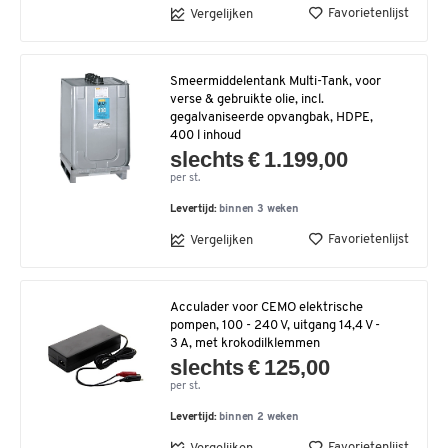
Favorietenlijst
Vergelijken
Smeermiddelentank Multi-Tank, voor
verse & gebruikte olie, incl.
gegalvaniseerde opvangbak, HDPE,
400 l inhoud
slechts € 1.199,00
per st.
Levertijd:
binnen 3 weken
Favorietenlijst
Vergelijken
Acculader voor CEMO elektrische
pompen, 100 - 240 V, uitgang 14,4 V -
3 A, met krokodilklemmen
slechts € 125,00
per st.
Levertijd:
binnen 2 weken
Favorietenlijst