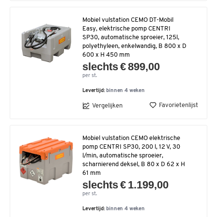
Mobiel vulstation CEMO DT-Mobil
Easy, elektrische pomp CENTRI
SP30, automatische sproeier, 125l,
polyethyleen, enkelwandig, B 800 x D
600 x H 450 mm
slechts € 899,00
per st.
Levertijd:
binnen 4 weken
Favorietenlijst
Vergelijken
Mobiel vulstation CEMO elektrische
pomp CENTRI SP30, 200 l, 12 V, 30
l/min, automatische sproeier,
scharnierend deksel, B 80 x D 62 x H
61 mm
slechts € 1.199,00
per st.
Levertijd:
binnen 4 weken