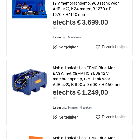
12 V membraanpomp, 980 l tank voor
AdBlue®, K24 meter, B 1270 x D
1070 x H 1120 mm
slechts € 3.699,00
per st.
Levertijd:
5 weken
Favorietenlijst
Vergelijken
Mobiel tankstation CEMO Blue-Mobil
EASY, met CEMATIC BLUE 12 V
membraanpomp, 125 l tank voor
AdBlue®, B 800 x D 600 x H 450 mm
slechts € 1.249,00
per st.
Levertijd:
binnen 4 weken
Favorietenlijst
Vergelijken
Mobiel tankstation CEMO Blue-Mobil