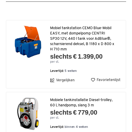
Mobiel tankstation CEMO Blue-Mobil
EASY, met dompelpomp CENTRI
SP30 12V, 440 l tank voor AdBlue®,
scharnierend deksel, B 1180 x D 800 x
H 710 mm
slechts € 1.399,00
per st.
Levertijd:
5 weken
Favorietenlijst
Vergelijken
Mobiele tankinstallatie Diesel-trolley,
60 l, handpomp, slang 3 m
slechts € 779,00
per st.
Levertijd:
binnen 4 weken