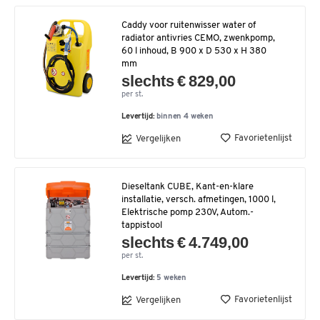
Caddy voor ruitenwisser water of
radiator antivries CEMO, zwenkpomp,
60 l inhoud, B 900 x D 530 x H 380
mm
slechts € 829,00
per st.
Levertijd:
binnen 4 weken
Favorietenlijst
Vergelijken
Dieseltank CUBE, Kant-en-klare
installatie, versch. afmetingen, 1000 l,
Elektrische pomp 230V, Autom.-
tappistool
slechts € 4.749,00
per st.
Levertijd:
5 weken
Favorietenlijst
Vergelijken