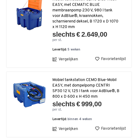
EASY, met CEMATIC BLUE
membraanpomp 230 V, 980 l tank
voor AdBlue®, kraannokken,
scharnierend deksel, B 1720 x D 1070
x H 1120 mm
slechts € 2.649,00
per st.
Levertijd:
5 weken
Favorietenlijst
Vergelijken
Mobiel tankstation CEMO Blue-Mobil
EASY, met dompelpomp CENTRI
SP30 12 V, 125 l tank voor AdBlue®, B
800 x D 600 x H 450 mm
slechts € 999,00
per st.
Levertijd:
binnen 4 weken
Favorietenlijst
Vergelijken