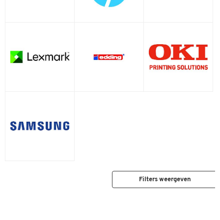
Muratec
OKI
OTC
Odixion
Olivetti
Output Solutions
Pitney Bowes
Rena
Samsung
Seiko Precision
Stielow
Telecom Italia
Telekom
Troy
Unisys
Wincor-Nixdorf
Xerox
Filters weergeven