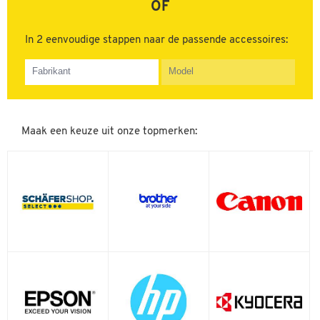
OF
In 2 eenvoudige stappen naar de passende accessoires:
AstroJet
Atos
Brother
Canon
Maak een keuze uit onze topmerken:
Casio
Copystar
Digital Equipment Corp
Dymo
Epson
G&G Image
HP
Hasler
Imagistics
Kyocera
LSK
Lanier
Lenovo
Lexmark