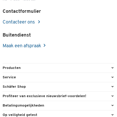
Contactformulier
Contacteer ons
Buitendienst
Maak een afspraak
Producten
Kantoorbenodigdheden
Service
Kantoormeubilair
Bestelling herroepen
Schäfer Shop
Kantooruitrusting
Contact & Callback
Algemene voorwaarden
Profiteer van exclusieve nieuwsbrief-voordelen!
Magazijn & Bedrijf
Directe order
Bedrijfsgegevens
Welkomstgeschenk
Betalingsmogelijkheden
Milieutechniek
FAQ
Buitendienst
Exclusieve promoties
Paypal
Reiniging & hygiëne
Op veiligheid getest
Inkt & Toner