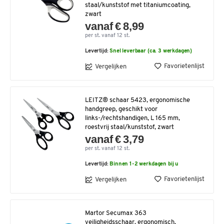
staal/kunststof met titaniumcoating,
zwart
vanaf € 8,99
per st. vanaf 12 st.
Levertijd:
Snel leverbaar (ca. 3 werkdagen)
Favorietenlijst
Vergelijken
LEITZ® schaar 5423, ergonomische
handgreep, geschikt voor
links-/rechtshandigen, L 165 mm,
roestvrij staal/kunststof, zwart
vanaf € 3,79
per st. vanaf 12 st.
Levertijd:
Binnen 1-2 werkdagen bij u
Favorietenlijst
Vergelijken
Martor Secumax 363
veiligheidsschaar, ergonomisch,