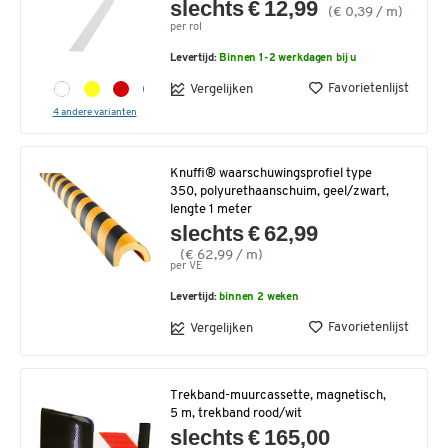
slechts € 12,99
(€ 0,39 / m)
per rol
Levertijd:
Binnen 1-2 werkdagen bij u
Favorietenlijst
Vergelijken
4 andere varianten
Knuffi® waarschuwingsprofiel type
350, polyurethaanschuim, geel/zwart,
lengte 1 meter
slechts € 62,99
(€ 62,99 / m)
per VE
Levertijd:
binnen 2 weken
Favorietenlijst
Vergelijken
Trekband-muurcassette, magnetisch,
5 m, trekband rood/wit
slechts € 165,00