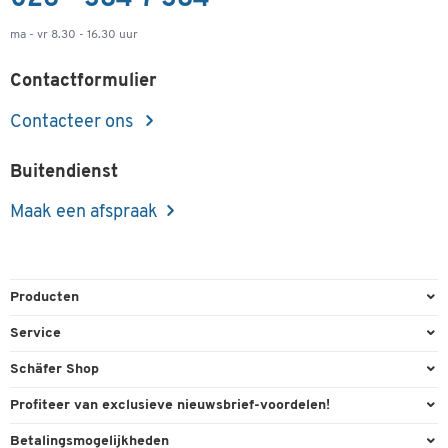
ma - vr 8.30 - 16.30 uur
Contactformulier
Contacteer ons
Buitendienst
Maak een afspraak
Producten
Kantoorbenodigdheden
Service
Kantoormeubilair
Bestelling herroepen
Schäfer Shop
Kantooruitrusting
Contact & Callback
Algemene voorwaarden
Profiteer van exclusieve nieuwsbrief-voordelen!
Magazijn & Bedrijf
Directe order
Bedrijfsgegevens
Welkomstgeschenk
Betalingsmogelijkheden
Milieutechniek