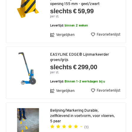
opening 155 mm - geel/zwart
slechts € 59,99
per st.
Levertijd:
binnen 2 weken
Favorietenlijst
Vergelijken
EASYLINE EDGE® Lijnmarkeerder
groen/grijs
slechts € 299,00
per st.
Levertijd:
Binnen 1-2 werkdagen bij u
Favorietenlijst
Vergelijken
Belijning/Markering Durable,
zelfklevend in voetvorm, voor vloeren,
5 paar
(1)