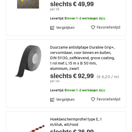
slechts € 49,99
per VE
Levertijd:
Binnen 1-2 werkdagen bij u
Favorietenlijst
Vergelijken
Duurzame antisliptape Duraline Grip+,
vervormbaar, voor binnen en buiten,
DIN 51130, zelfklevend, grove coating,
1 rol met L 15 m x B 50 mm,
aluminium, zwart
slechts € 92,99
(€ 6,20 / m)
per rol
Levertijd:
Binnen 1-2 werkdagen bij u
Favorietenlijst
Vergelijken
Hoekbeschermprofiel type E, 1
m/stuk, wit/rood
slechts € 36,99