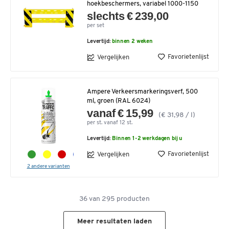
hoekbeschermers, variabel 1000-1150
slechts € 239,00
per set
Levertijd:
binnen 2 weken
Favorietenlijst
Vergelijken
Ampere Verkeersmarkeringsverf, 500
ml, groen (RAL 6024)
vanaf € 15,99
(€ 31,98 / l)
per st. vanaf 12 st.
Levertijd:
Binnen 1-2 werkdagen bij u
Favorietenlijst
Vergelijken
2 andere varianten
36
van
295
producten
Meer resultaten laden