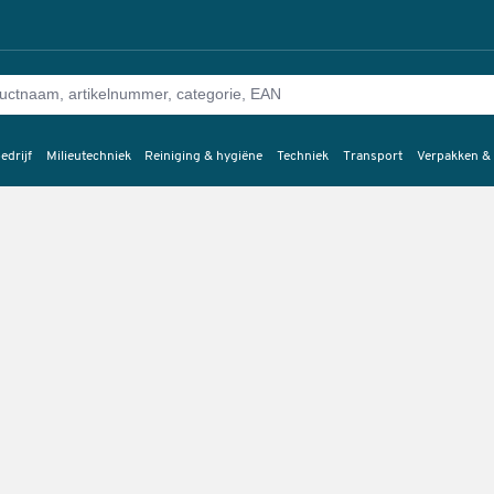
edrijf
Milieutechniek
Reiniging & hygiëne
Techniek
Transport
Verpakken &