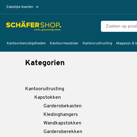
Zakelijke klanten
Particuliere klanten
Kantoorbenodigdheden
Kantoormeubilair
Kantooruitrusting
Magazijn & b
Kategorien
Kantooruitrusting
Kapstokken
Garderobekasten
Kledinghangers
Wandkapstokken
Garderoberekken