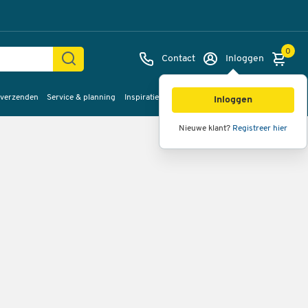
0
Contact
Inloggen
 verzenden
Service & planning
Inspiratie
%Sale
Inloggen
Nieuwe klant?
Registreer hier