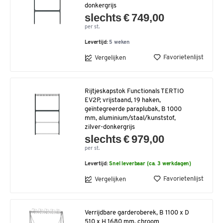
donkergrijs
slechts € 749,00
per st.
Levertijd:
5 weken
Favorietenlijst
Vergelijken
Rijtjeskapstok Functionals TERTIO
EV2P, vrijstaand, 19 haken,
geïntegreerde paraplubak, B 1000
mm, aluminium/staal/kunststof,
zilver-donkergrijs
slechts € 979,00
per st.
Levertijd:
Snel leverbaar (ca. 3 werkdagen)
Favorietenlijst
Vergelijken
Verrijdbare garderoberek, B 1100 x D
510 x H 1680 mm, chroom