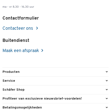
ma - vr 8.30 - 16.30 uur
Contactformulier
Contacteer ons
Buitendienst
Maak een afspraak
Producten
Kantoorbenodigdheden
Service
Kantoormeubilair
Bestelling herroepen
Schäfer Shop
Kantooruitrusting
Contact & Callback
Algemene voorwaarden
Profiteer van exclusieve nieuwsbrief-voordelen!
Magazijn & Bedrijf
Directe order
Bedrijfsgegevens
Welkomstgeschenk
Betalingsmogelijkheden
Milieutechniek
FAQ