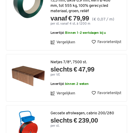
15,5 mm, dikte 0,9 mm, kern Ø 406
mm, tot 555 kg, 100% gerecycled
materiaal, groen, reliëf
vanaf € 79,99
(€ 0,07 / m)
per st. vanaf 4 st. à 1200 m
Levertijd:
Binnen 1-2 werkdagen bij u
Favorietenlijst
Vergelijken
Nietjes 7/8", 7500 st.
slechts € 47,99
per VE
Levertijd:
binnen 2 weken
Favorietenlijst
Vergelijken
Gecoate afrolwagen, cabrio 200/280
slechts € 239,00
per st.