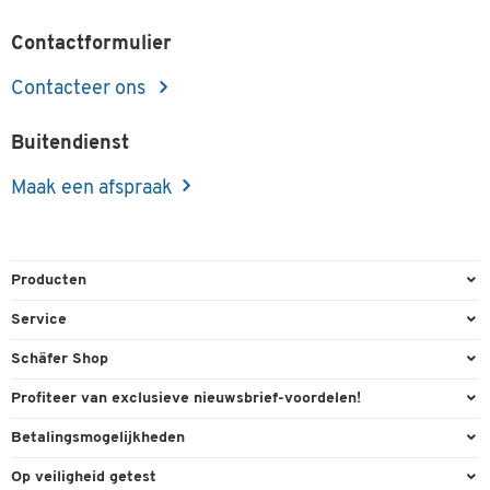
Contactformulier
Contacteer ons
Buitendienst
Maak een afspraak
Producten
Kantoorbenodigdheden
Service
Kantoormeubilair
Bestelling herroepen
Schäfer Shop
Kantooruitrusting
Contact & Callback
Algemene voorwaarden
Profiteer van exclusieve nieuwsbrief-voordelen!
Magazijn & Bedrijf
Directe order
Bedrijfsgegevens
Welkomstgeschenk
Betalingsmogelijkheden
Milieutechniek
FAQ
Buitendienst
Exclusieve promoties
Paypal
Reiniging & hygiëne
Op veiligheid getest
Inkt & Toner
Online catalogi