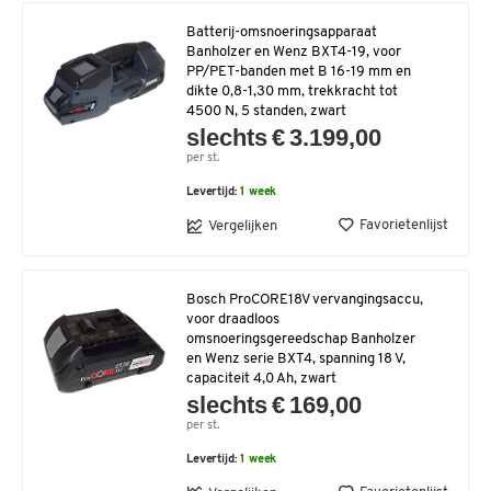
Batterij-omsnoeringsapparaat
Banholzer en Wenz BXT4-19, voor
PP/PET-banden met B 16-19 mm en
dikte 0,8-1,30 mm, trekkracht tot
4500 N, 5 standen, zwart
slechts € 3.199,00
per st.
Levertijd:
1 week
Favorietenlijst
Vergelijken
Bosch ProCORE18V vervangingsaccu,
voor draadloos
omsnoeringsgereedschap Banholzer
en Wenz serie BXT4, spanning 18 V,
capaciteit 4,0 Ah, zwart
slechts € 169,00
per st.
Levertijd:
1 week