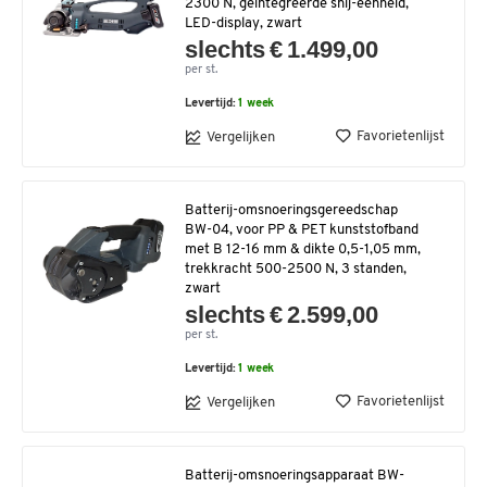
2300 N, geïntegreerde snij-eenheid,
LED-display, zwart
slechts € 1.499,00
per st.
Levertijd:
1 week
Favorietenlijst
Vergelijken
Batterij-omsnoeringsgereedschap
BW-04, voor PP & PET kunststofband
met B 12-16 mm & dikte 0,5-1,05 mm,
trekkracht 500-2500 N, 3 standen,
zwart
slechts € 2.599,00
per st.
Levertijd:
1 week
Favorietenlijst
Vergelijken
Batterij-omsnoeringsapparaat BW-