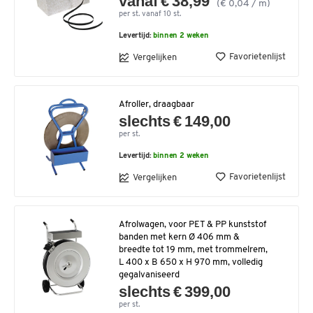
vanaf € 38,99
(€ 0,04 / m)
per st. vanaf 10 st.
Levertijd:
binnen 2 weken
Favorietenlijst
Vergelijken
Afroller, draagbaar
slechts € 149,00
per st.
Levertijd:
binnen 2 weken
Favorietenlijst
Vergelijken
Afrolwagen, voor PET & PP kunststof
banden met kern Ø 406 mm &
breedte tot 19 mm, met trommelrem,
L 400 x B 650 x H 970 mm, volledig
gegalvaniseerd
slechts € 399,00
per st.