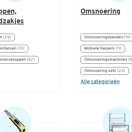
ppen,
Omsnoering
dzakjes
en
(29)
Omsnoeringsbanden
(16)
entassen
(15)
Mobiele haspels
(11)
senenveloppen
(62)
Omsnoeringsmachines
(8
Omsnoering sets
(23)
Alle categorieën