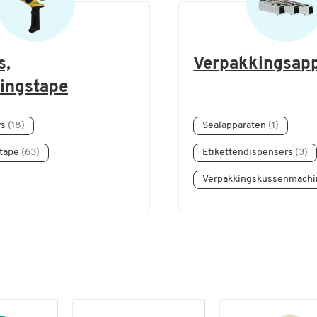
s,
Verpakkingsap
ingstape
rs
(18)
Sealapparaten
(1)
stape
(63)
Etikettendispensers
(3)
Verpakkingskussenmach