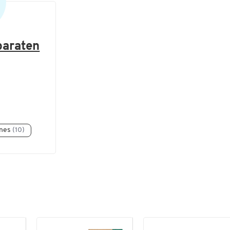
paraten
ines
(10)