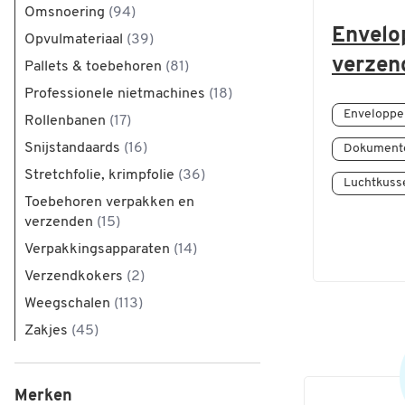
Omsnoering
(94)
Envelo
Opvulmateriaal
(39)
verzen
Pallets & toebehoren
(81)
Professionele nietmachines
(18)
Envelopp
Rollenbanen
(17)
Snijstandaards
(16)
Dokument
Stretchfolie, krimpfolie
(36)
Luchtkus
Toebehoren verpakken en
verzenden
(15)
Verpakkingsapparaten
(14)
Verzendkokers
(2)
Weegschalen
(113)
Zakjes
(45)
Merken