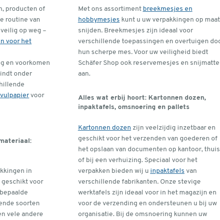
, producten of
Met ons assortiment
breekmesjes en
se routine van
hobbymesjes
kunt u uw verpakkingen op maat
veilig op weg –
snijden. Breekmesjes zijn ideaal voor
n voor het
verschillende toepassingen en overtuigen do
hun scherpe mes. Voor uw veiligheid biedt
ng en voorkomen
Schäfer Shop ook reservemesjes en snijmatte
vindt onder
aan.
hillende
vulpapier
voor
Alles wat erbij hoort: Kartonnen dozen,
inpaktafels, omsnoering en pallets
Kartonnen dozen
zijn veelzijdig inzetbaar en
geschikt voor het verzenden van goederen of
materiaal:
het opslaan van documenten op kantoor, thuis
of bij een verhuizing. Speciaal voor het
akkingen in
verpakken bieden wij u
inpaktafels
van
 geschikt voor
verschillende fabrikanten. Onze stevige
 bepaalde
werktafels zijn ideaal voor in het magazijn en
lende soorten
voor de verzending en ondersteunen u bij uw
en vele andere
organisatie. Bij de omsnoering kunnen uw