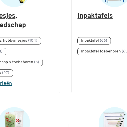
sjes,
Inpaktafels
eedschap
s, hobbymesjes
(104)
Inpaktafel
(66)
1)
Inpaktafel toebehoren
(6
chap & toebehoren
(3)
rs
(27)
orieën