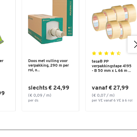
er
Doos met vulling voor
tesa® PP
verpakking, 290 m per
verpakkingstape 4195
rol, o...
- B 50 mm x L 66 m ...
slechts € 24,99
vanaf € 27,99
99
(€ 0,09 / m)
(€ 0,07 / m)
per ds
per VE vanaf 6 VE à 6 rol