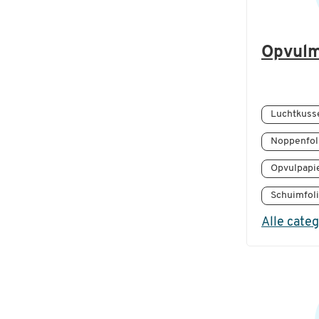
Opvulm
Luchtkuss
Noppenfol
Opvulpapi
Schuimfol
Alle cate