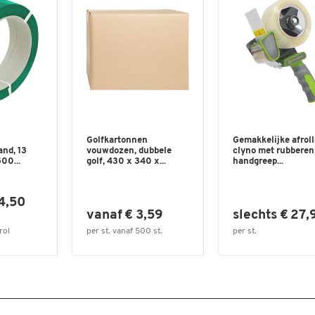
Golfkartonnen
Gemakkelijke afroll
nd, 13
vouwdozen, dubbele
clyno met rubberen
00...
golf, 430 x 340 x...
handgreep...
4,50
vanaf € 3,59
slechts € 27,
rol
per st. vanaf 500 st.
per st.