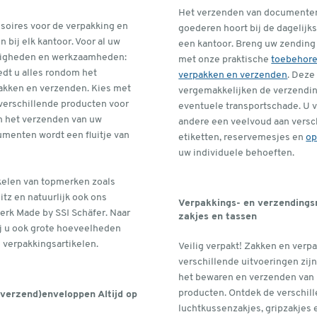
Het verzenden van documenten
soires voor de verpakking en
goederen hoort bij de dagelijk
 bij elk kantoor. Voor al uw
een kantoor. Breng uw zending 
ezigheden en werkzaamheden:
met onze praktische
toebehore
edt u alles rondom het
verpakken en verzenden
. Deze
akken en verzenden. Kies met
vergemakkelijken de verzendi
 verschillende producten voor
eventuele transportschade. U 
n het verzenden van uw
andere een veelvoud aan versc
umenten wordt een fluitje van
etiketten, reservemesjes en
op
uw individuele behoeften.
ikelen van topmerken zoals
eitz en natuurlijk ook ons
Verpakkings- en verzendings
erk Made by SSI Schäfer. Naar
zakjes en tassen
j u ook grote hoeveelheden
 verpakkingsartikelen.
Veilig verpakt! Zakken en verp
verschillende uitvoeringen zijn
het bewaren en verzenden van
producten. Ontdek de verschil
(verzend)enveloppen Altijd op
luchtkussenzakjes, gripzakjes 