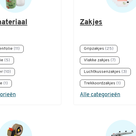
ateriaal
Zakjes
enfolie
(11)
Gripzakjes
(25)
ie
(5)
Vlakke zakjes
(7)
er
(10)
Luchtkussenzakjes
(3)
ie
(1)
Trekkoordzakjes
(1)
gorieën
Alle categorieën