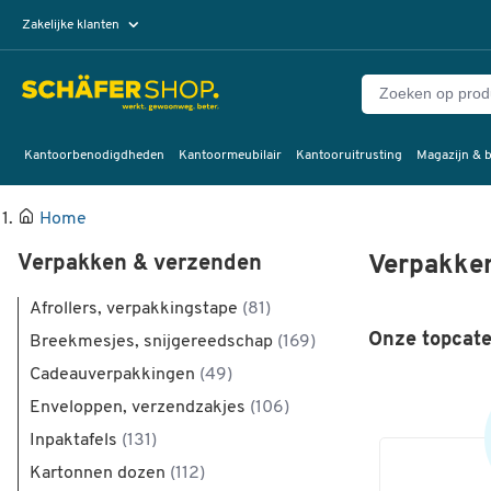
Zakelijke klanten
Particuliere klanten
Kantoorbenodigdheden
Kantoormeubilair
Kantooruitrusting
Magazijn & b
Home
Verpakken & verzenden
Verpakke
Afrollers, verpakkingstape
(81)
Onze topcate
Breekmesjes, snijgereedschap
(169)
Cadeauverpakkingen
(49)
Enveloppen, verzendzakjes
(106)
Inpaktafels
(131)
Kartonnen dozen
(112)