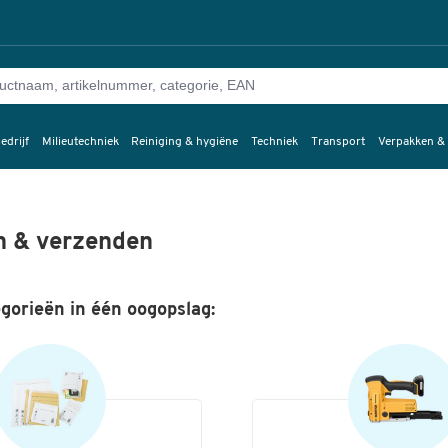
edrijf
Milieutechniek
Reiniging & hygiëne
Techniek
Transport
Verpakken &
n & verzenden
gorieën in één oogopslag: