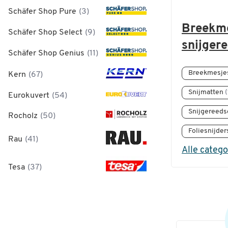
Schäfer Shop Pure
(3)
Breekme
Schäfer Shop Select
(9)
snijger
Schäfer Shop Genius
(11)
Breekmesje
Kern
(67)
Snijmatten
(
Eurokuvert
(54)
Snijgereeds
Rocholz
(50)
Foliesnijde
Rau
(41)
Alle categ
Tesa
(37)