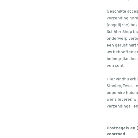
Geschikte acces
verzending horen
(dagelijkse) b
Schäfer Shop bi
onderwerp verp
een gerust hart
uw behoeften e
belangrijke doc
een cent.
Hier vindt u art
Stanley, Tesa, L
populaire huism
wens leveren wi
verzendings- en
Postzegels en 
voorraad